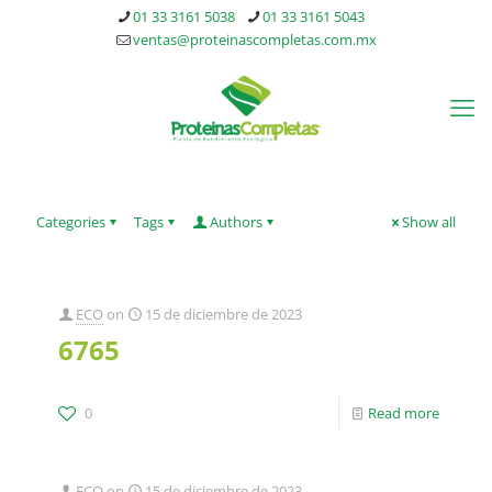
01 33 3161 5038
01 33 3161 5043
ventas@proteinascompletas.com.mx
Categories
Tags
Authors
Show all
ECO
on
15 de diciembre de 2023
6765
0
Read more
ECO
on
15 de diciembre de 2023