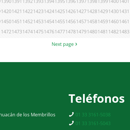
9
1390
1391
1392
1393
1394
1395
1396
1397
1398
1399
1400
1401
9
1420
1421
1422
1423
1424
1425
1426
1427
1428
1429
1430
1431
9
1450
1451
1452
1453
1454
1455
1456
1457
1458
1459
1460
1461
1
1472
1473
1474
1475
1476
1477
1478
1479
1480
1481
1482
1483
Next page
Teléfonos
ahuacán de los Membrillos
01 33 3161-5038
01 33 3161-5043