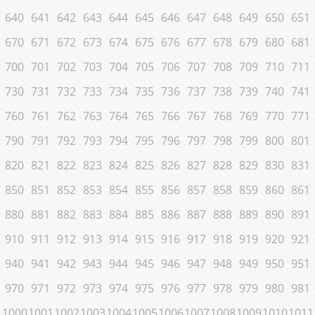
640
641
642
643
644
645
646
647
648
649
650
651
670
671
672
673
674
675
676
677
678
679
680
681
700
701
702
703
704
705
706
707
708
709
710
711
730
731
732
733
734
735
736
737
738
739
740
741
760
761
762
763
764
765
766
767
768
769
770
771
790
791
792
793
794
795
796
797
798
799
800
801
820
821
822
823
824
825
826
827
828
829
830
831
850
851
852
853
854
855
856
857
858
859
860
861
880
881
882
883
884
885
886
887
888
889
890
891
910
911
912
913
914
915
916
917
918
919
920
921
940
941
942
943
944
945
946
947
948
949
950
951
970
971
972
973
974
975
976
977
978
979
980
981
1000
1001
1002
1003
1004
1005
1006
1007
1008
1009
1010
1011