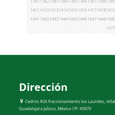
1381
1382
1383
1384
1385
1386
1387
1388
138
1411
1412
1413
1414
1415
1416
1417
1418
141
1441
1442
1443
1444
1445
1446
1447
1448
144
147
Dirección
Cedros #26 fraccionamiento los Laureles, Ixtl
Guadalajara Jalisco, México CP: 45870