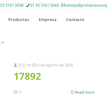
 33 3161 5038
01 33 3161 5043
ventas@proteinascom
Productos
Empresa
Contacto
s
ECO
on
6 de agosto de 2026
17892
0
Read more