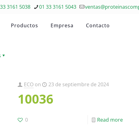
 33 3161 5038
01 33 3161 5043
ventas@proteinascom
Productos
Empresa
Contacto
s
ECO
on
23 de septiembre de 2024
10036
0
Read more