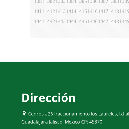
1381
1382
1383
1384
1385
1386
1387
1388
138
1411
1412
1413
1414
1415
1416
1417
1418
141
1441
1442
1443
1444
1445
1446
1447
1448
144
Dirección
Cedros #26 fraccionamiento los Laureles, Ixtl
Guadalajara Jalisco, México CP: 45870