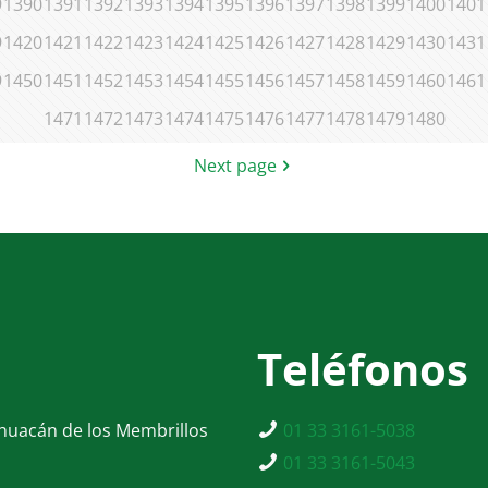
9
1390
1391
1392
1393
1394
1395
1396
1397
1398
1399
1400
1401
9
1420
1421
1422
1423
1424
1425
1426
1427
1428
1429
1430
1431
9
1450
1451
1452
1453
1454
1455
1456
1457
1458
1459
1460
1461
1471
1472
1473
1474
1475
1476
1477
1478
1479
1480
Next page
Teléfonos
ahuacán de los Membrillos
01 33 3161-5038
01 33 3161-5043