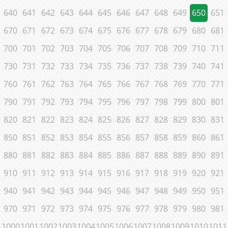
640
641
642
643
644
645
646
647
648
649
650
651
670
671
672
673
674
675
676
677
678
679
680
681
700
701
702
703
704
705
706
707
708
709
710
711
730
731
732
733
734
735
736
737
738
739
740
741
760
761
762
763
764
765
766
767
768
769
770
771
790
791
792
793
794
795
796
797
798
799
800
801
820
821
822
823
824
825
826
827
828
829
830
831
850
851
852
853
854
855
856
857
858
859
860
861
880
881
882
883
884
885
886
887
888
889
890
891
910
911
912
913
914
915
916
917
918
919
920
921
940
941
942
943
944
945
946
947
948
949
950
951
970
971
972
973
974
975
976
977
978
979
980
981
1000
1001
1002
1003
1004
1005
1006
1007
1008
1009
1010
1011