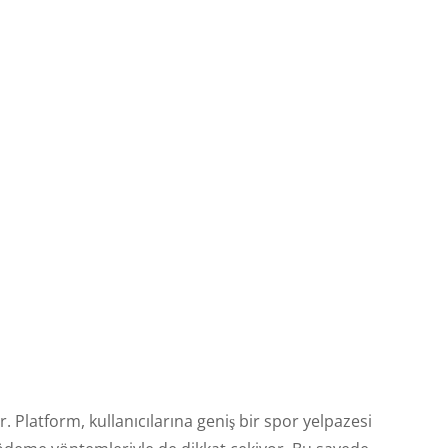
 Platform, kullanıcılarına geniş bir spor yelpazesi