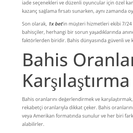
iade seçenekleri ve düzenli oyuncular için özel 
kazanç sağlama fırsatı sunarken, aynı zamanda oy
Son olarak,
1x bet
‘in müşteri hizmetleri ekibi 7/24
bahisçiler, herhangi bir sorun yaşadıklarında anın
faktörlerden biridir. Bahis dünyasında güvenli ve 
Bahis Oranla
Karşılaştırm
Bahis oranlarını değerlendirmek ve karşılaştırmak, 
rekabetçi oranlarıyla dikkat çeker. Bahis oranların
veya Amerikan formatında sunulur ve her biri farkl
alabilirler.