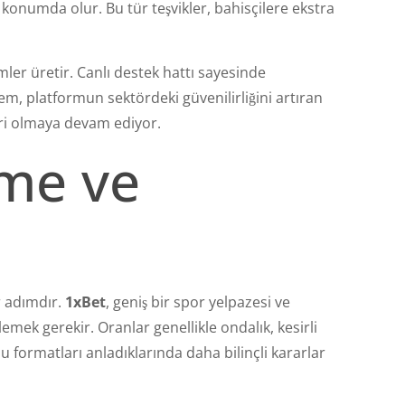
 konumda olur. Bu tür teşvikler, bahisçilere ekstra
ümler üretir. Canlı destek hattı sayesinde
em, platformun sektördeki güvenilirliğini artıran
iri olmaya devam ediyor.
rme ve
r adımdır.
1xBet
, geniş bir spor yelpazesi ve
lemek gerekir. Oranlar genellikle ondalık, kesirli
 formatları anladıklarında daha bilinçli kararlar