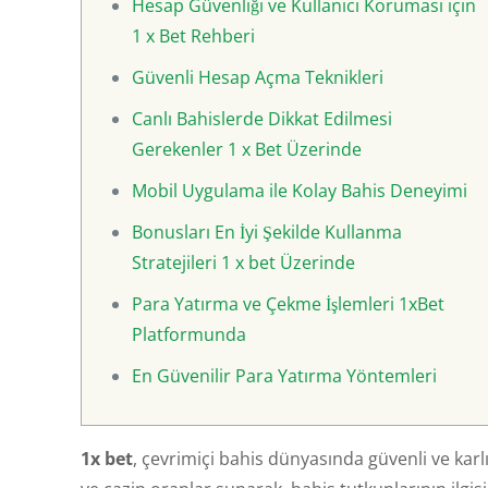
Hesap Güvenliği ve Kullanıcı Koruması için
1 x Bet Rehberi
Güvenli Hesap Açma Teknikleri
Canlı Bahislerde Dikkat Edilmesi
Gerekenler 1 x Bet Üzerinde
Mobil Uygulama ile Kolay Bahis Deneyimi
Bonusları En İyi Şekilde Kullanma
Stratejileri 1 x bet Üzerinde
Para Yatırma ve Çekme İşlemleri 1xBet
Platformunda
En Güvenilir Para Yatırma Yöntemleri
1x bet
, çevrimiçi bahis dünyasında güvenli ve karl