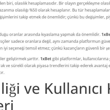
n biri, olasılık hesaplamasıdır. Bir olayın gerçekleşme olası
azanma olasılığı %50 olarak hesaplanır. Bu tür hesaplamalar,
ğişimlerini takip etmek de önemlidir; çünkü bu değişimler, piy
unduğu oranlar arasında kıyaslama yapmak da önemlidir.
1xB
isçiler sadece oranlara değil, aynı zamanda platformun güven
 iyi seçeneği temsil etmez; çünkü kazançların güvenli bir şe
er geliştirmek şarttır.
1xBet
gibi platformlar, kullanıcılarına
rak ve sürekli olarak piyasa trendlerini takip ederek avantaj e
ır.
ği ve Kullanıcı
ri