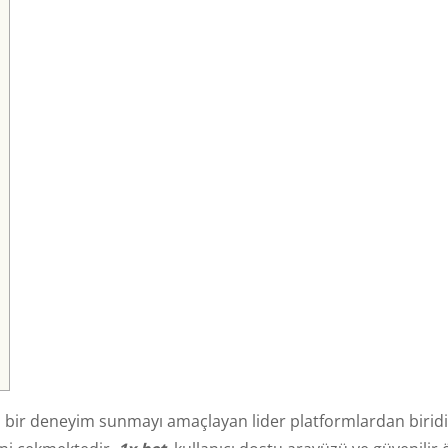
ı bir deneyim sunmayı amaçlayan lider platformlardan biridir.