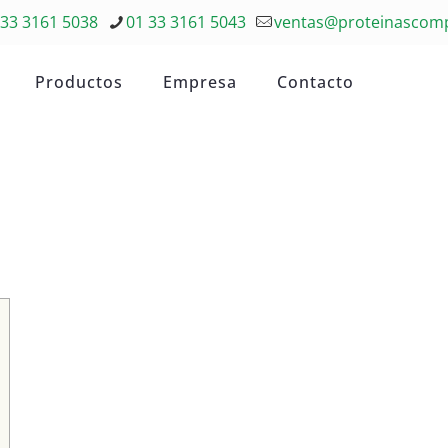
 33 3161 5038
01 33 3161 5043
ventas@proteinascom
Productos
Empresa
Contacto