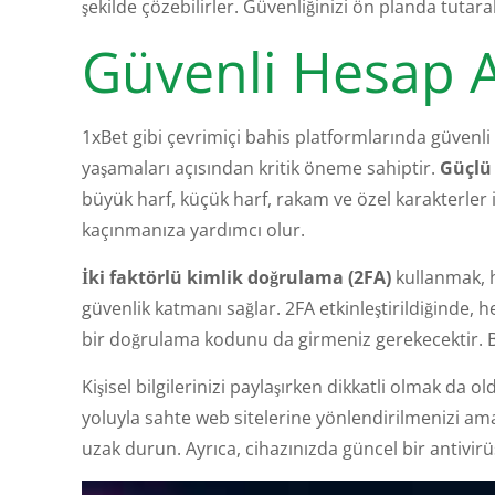
şekilde çözebilirler. Güvenliğinizi ön planda tutara
Güvenli Hesap A
1xBet gibi çevrimiçi bahis platformlarında güvenli
yaşamaları açısından kritik öneme sahiptir.
Güçlü 
büyük harf, küçük harf, rakam ve özel karakterler i
kaçınmanıza yardımcı olur.
İki faktörlü kimlik doğrulama (2FA)
kullanmak, h
güvenlik katmanı sağlar. 2FA etkinleştirildiğinde,
bir doğrulama kodunu da girmeniz gerekecektir. Bu
Kişisel bilgilerinizi paylaşırken dikkatli olmak da 
yoluyla sahte web sitelerine yönlendirilmenizi am
uzak durun. Ayrıca, cihazınızda güncel bir antivir