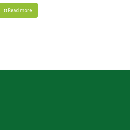
Read more