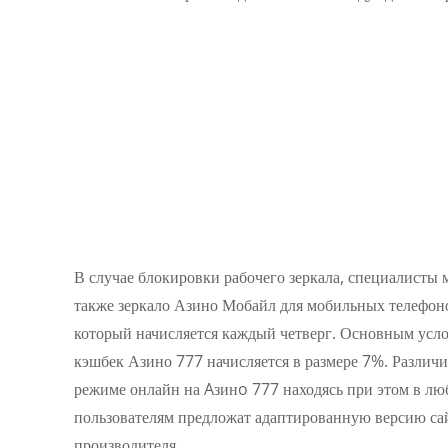
В случае блокировки рабочего зеркала, специалисты 
также зеркало Азино Мобайл для мобильных телефон
который начисляется каждый четверг. Основным услов
кэшбек Азино 777 начисляется в размере 7%. Различи
режиме онлайн на Aзинo 777 находясь при этом в люб
пользователям предложат адаптированную версию сай
производителя.