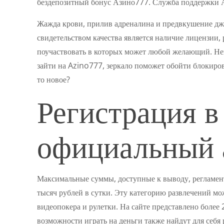
бездепозитный бонус Азино777. Служба поддержки Аз
Жажда крови, прилив адреналина и предвкушение дже
свидетельством качества является наличие лицензии,
поучаствовать в которых может любой желающий. Нек
зайти на Azino777, зеркало поможет обойти блокиров
то новое?
Регистрация в
официальный 
Максимальные суммы, доступные к выводу, регламен
тысяч рублей в сутки. Эту категорию развлечений мо
видеопокера и рулетки. На сайте представлено боле
возможности играть на деньги также найдут для себя 