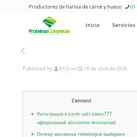
Productores de harina de carne y hueso
01
Inicio
Servicios
Published by
ECO
on
18 de abril de 2026
Content
Регистрация в клубе сайт азино777
официальный абсолютно бесплатная!
Почему миллионы геймблеров выбирают