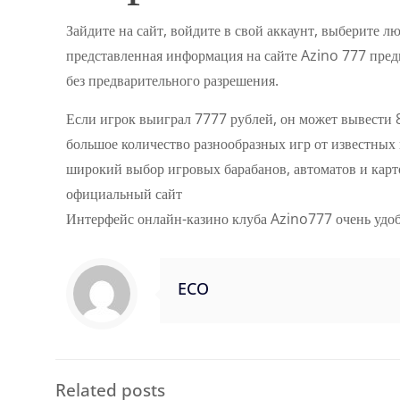
Зайдите на сайт, войдите в свой аккаунт, выберите л
представленная информация на сайте Azino 777 пре
без предварительного разрешения.
Если игрок выиграл 7777 рублей, он может вывести 
большое количество разнообразных игр от известны
широкий выбор игровых барабанов, автоматов и карт
официальный сайт
Интерфейс онлайн-казино клуба Azino777 очень удоб
ECO
Related posts