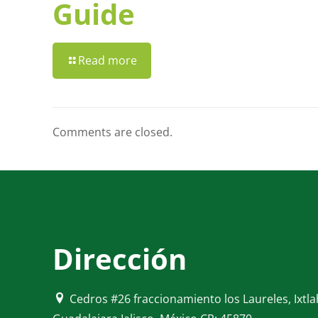
Guide
Read more
Comments are closed.
Dirección
Cedros #26 fraccionamiento los Laureles, Ixtl