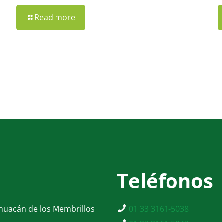
Read more
Teléfonos
ahuacán de los Membrillos
01 33 3161-5038