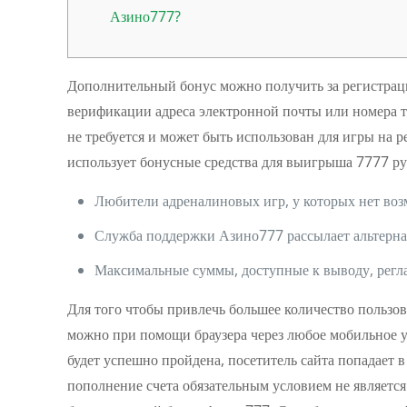
Азино777?
Дополнительный бонус можно получить за регистраци
верификации адреса электронной почты или номера т
не требуется и может быть использован для игры на 
использует бонусные средства для выигрыша 7777 ру
Любители адреналиновых игр, у которых нет возм
Служба поддержки Азино777 рассылает альтернати
Максимальные суммы, доступные к выводу, регл
Для того чтобы привлечь большее количество пользов
можно при помощи браузера через любое мобильное 
будет успешно пройдена, посетитель сайта попадает 
пополнение счета обязательным условием не является