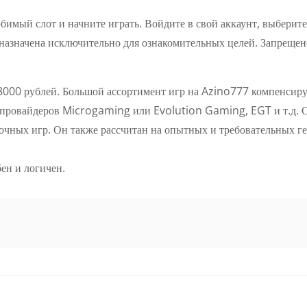
юбимый слот и начните играть. Войдите в свой аккаунт, выберит
дназначена исключительно для ознакомительных целей. Запреще
8000 рублей. Большой ассортимент игр на Azino777 компенсиру
х провайдеров Microgaming или Evolution Gaming, EGT и т.д. 
очных игр. Он также рассчитан на опытных и требовательных г
ен и логичен.