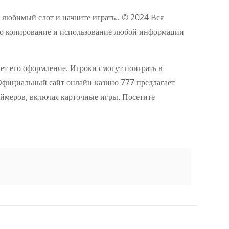
е любимый слот и начните играть.. © 2024 Вся
но копирование и использование любой информации
ет его оформление. Игроки смогут поиграть в
Официальный сайт онлайн-казино 777 предлагает
еймеров, включая карточные игры. Посетите