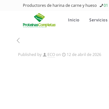
Productores de harina de carne y hueso
01
Inicio
Servicios
Published by
ECO
on
12 de abril de 2026