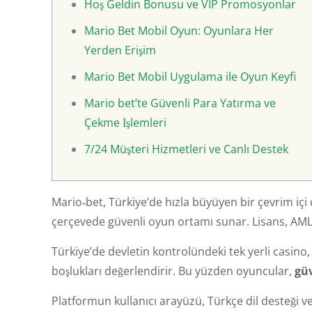
Hoş Geldin Bonusu ve VIP Promosyonlar
Mario Bet Mobil Oyun: Oyunlara Her
Yerden Erişim
Mario Bet Mobil Uygulama ile Oyun Keyfi
Mario bet’te Güvenli Para Yatırma ve
Çekme İşlemleri
7/24 Müşteri Hizmetleri ve Canlı Destek
Mario‑bet, Türkiye’de hızla büyüyen bir çevrim içi 
çerçevede güvenli oyun ortamı sunar. Lisans, AML 
Türkiye’de devletin kontrolündeki tek yerli casino, 
boşlukları değerlendirir. Bu yüzden oyuncular,
gü
Platformun kullanıcı arayüzü, Türkçe dil desteği ve