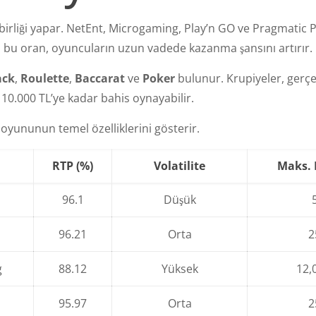
iş birliği yapar. NetEnt, Microgaming, Play’n GO ve Pragmatic
; bu oran, oyuncuların uzun vadede kazanma şansını artırır.
ack
,
Roulette
,
Baccarat
ve
Poker
bulunur. Krupiyeler, gerçe
10.000 TL’ye kadar bahis oynayabilir.
 oyununun temel özelliklerini gösterir.
RTP (%)
Volatilite
Maks. 
96.1
Düşük
96.21
Orta
2
g
88.12
Yüksek
12,
95.97
Orta
2