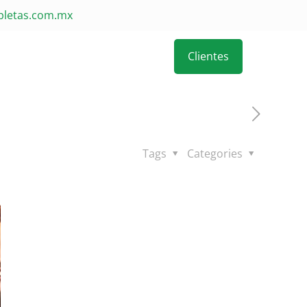
pletas.com.mx
Clientes
Tags
Categories