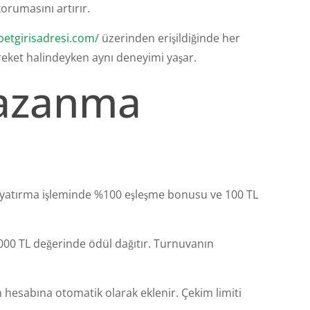
rumasını artırır.
etgirisadresi.com/
üzerinden erişildiğinde her
reket halindeyken aynı deneyimi yaşar.
Kazanma
ra yatırma işleminde %100 eşleşme bonusu ve 100 TL
000 TL değerinde ödül dağıtır. Turnuvanın
hesabına otomatik olarak eklenir. Çekim limiti