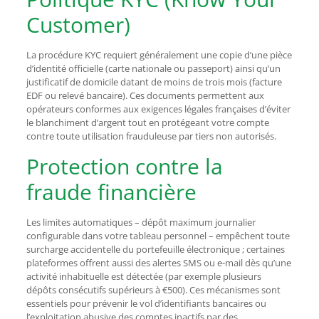
Customer)
La procédure KYC requiert généralement une copie d’une pièce
d’identité officielle (carte nationale ou passeport) ainsi qu’un
justificatif de domicile datant de moins de trois mois (facture
EDF ou relevé bancaire). Ces documents permettent aux
opérateurs conformes aux exigences légales françaises d’éviter
le blanchiment d’argent tout en protégeant votre compte
contre toute utilisation frauduleuse par tiers non autorisés.
Protection contre la
fraude financière
Les limites automatiques – dépôt maximum journalier
configurable dans votre tableau personnel – empêchent toute
surcharge accidentelle du portefeuille électronique ; certaines
plateformes offrent aussi des alertes SMS ou e‑mail dès qu’une
activité inhabituelle est détectée (par exemple plusieurs
dépôts consécutifs supérieurs à €500). Ces mécanismes sont
essentiels pour prévenir le vol d’identifiants bancaires ou
l’exploitation abusive des comptes inactifs par des