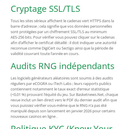
Cryptage SSL/TLS
Tous les sites sérieux affichent le cadenas vert HTTPS dans la
barre d’adresse ; cela signifie que vos données personnelles
sont protégées par un chiffrement SSL/TLS au minimum
AES‑256 bits. Pour vérifier vous pouvez cliquer sur le cadenas
afin d’afficher le certificat détaillé : il doit indiquer une autorité
reconnue comme DigiCert ou Sectigo ainsi que la période de
validité couvrant toute l’année en cours.
Audits RNG indépendants
Les logiciels générateurs aléatoires sont soumis à des audits
réguliers par eCOGRA ou iTech Labs ; leurs rapports publics
contiennent notamment le taux exact d’erreur statistique
(<0,01 %) prouvant l’équité du jeu. Sur Basketnews.Net, chaque
revue inclut un lien direct vers le PDF du dernier audit afin que
vous puissiez vérifier vous‑même que le RNG n’a pas été
manipulé depuis son lancement en janvier 2026 pour certains
nouveaux casinos en ligne .
Politique KYC (Know Your