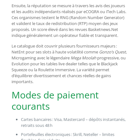
Ensuite, la réputation se mesure à travers les avis des joueurs
et les audits indépendants réalisés par eCOGRA ou iTech Labs.
Ces organismes testent le RNG (Random Number Generator)
et valident le taux de redistribution (RTP) moyen des jeux
proposés. Un score élevé dans les revues Basketnews.Net
indique généralement un opérateur fiable et transparent.
Le catalogue doit couvrir plusieurs fournisseurs majeurs :
NetEnt pour ses slots à haute volatilité comme
Gonzo’s Quest
,
Microgaming avec le légendaire
Mega Moolah
progressive, ou
Evolution pour les tables live dealer telles que le Blackjack
Squeeze ou la Roulette Immersive. La variété permet
d’équilibrer divertissement et chances réelles de gains
importants.
Modes de paiement
courants
Cartes bancaires : Visa, Mastercard – dépôts instantanés,
retraits sous 48 h
Portefeuilles électroniques : Skrill, Neteller – limites