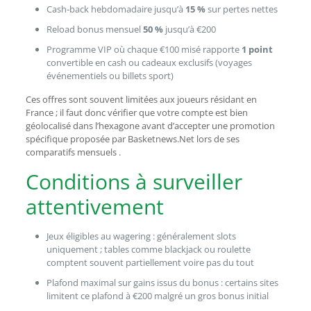
Cash‑back hebdomadaire jusqu’à
15 %
sur pertes nettes
Reload bonus mensuel
50 %
jusqu’à €200
Programme VIP où chaque €100 misé rapporte
1 point
convertible en cash ou cadeaux exclusifs (voyages
événementiels ou billets sport)
Ces offres sont souvent limitées aux joueurs résidant en
France ; il faut donc vérifier que votre compte est bien
géolocalisé dans l’hexagone avant d’accepter une promotion
spécifique proposée par Basketnews.Net lors de ses
comparatifs mensuels .
Conditions à surveiller
attentivement
Jeux éligibles au wagering : généralement slots
uniquement ; tables comme blackjack ou roulette
comptent souvent partiellement voire pas du tout
Plafond maximal sur gains issus du bonus : certains sites
limitent ce plafond à €200 malgré un gros bonus initial