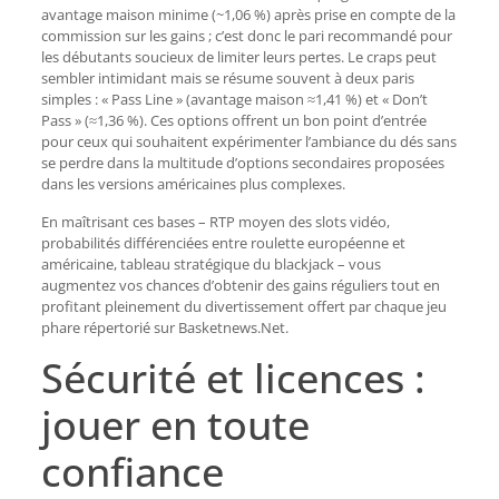
avantage maison minime (~1,06 %) après prise en compte de la
commission sur les gains ; c’est donc le pari recommandé pour
les débutants soucieux de limiter leurs pertes. Le craps peut
sembler intimidant mais se résume souvent à deux paris
simples : « Pass Line » (avantage maison ≈1,41 %) et « Don’t
Pass » (≈1,36 %). Ces options offrent un bon point d’entrée
pour ceux qui souhaitent expérimenter l’ambiance du dés sans
se perdre dans la multitude d’options secondaires proposées
dans les versions américaines plus complexes.
En maîtrisant ces bases – RTP moyen des slots vidéo,
probabilités différenciées entre roulette européenne et
américaine, tableau stratégique du blackjack – vous
augmentez vos chances d’obtenir des gains réguliers tout en
profitant pleinement du divertissement offert par chaque jeu
phare répertorié sur Basketnews.Net.
Sécurité et licences :
jouer en toute
confiance