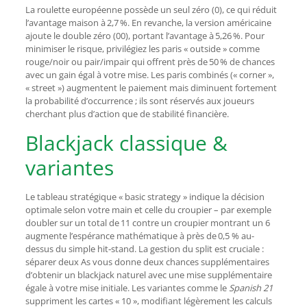
La roulette européenne possède un seul zéro (0), ce qui réduit
l’avantage maison à 2,7 %. En revanche, la version américaine
ajoute le double zéro (00), portant l’avantage à 5,26 %. Pour
minimiser le risque, privilégiez les paris « outside » comme
rouge/noir ou pair/impair qui offrent près de 50 % de chances
avec un gain égal à votre mise. Les paris combinés (« corner »,
« street ») augmentent le paiement mais diminuent fortement
la probabilité d’occurrence ; ils sont réservés aux joueurs
cherchant plus d’action que de stabilité financière.
Blackjack classique &
variantes
Le tableau stratégique « basic strategy » indique la décision
optimale selon votre main et celle du croupier – par exemple
doubler sur un total de 11 contre un croupier montrant un 6
augmente l’espérance mathématique à près de 0,5 % au-
dessus du simple hit‑stand. La gestion du split est cruciale :
séparer deux As vous donne deux chances supplémentaires
d’obtenir un blackjack naturel avec une mise supplémentaire
égale à votre mise initiale. Les variantes comme le
Spanish 21
suppriment les cartes « 10 », modifiant légèrement les calculs