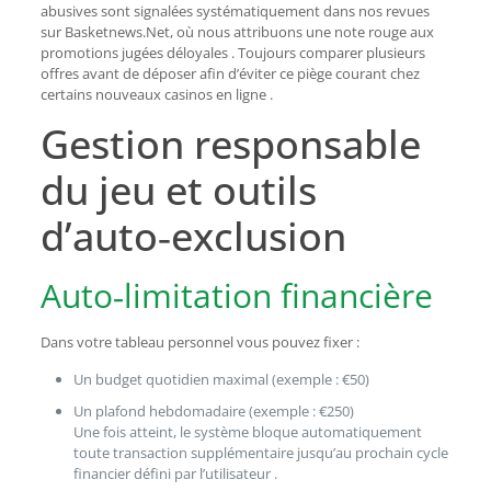
abusives sont signalées systématiquement dans nos revues
sur Basketnews.Net, où nous attribuons une note rouge aux
promotions jugées déloyales . Toujours comparer plusieurs
offres avant de déposer afin d’éviter ce piège courant chez
certains nouveaux casinos en ligne .
Gestion responsable
du jeu et outils
d’auto‑exclusion
Auto‑limitation financière
Dans votre tableau personnel vous pouvez fixer :
Un budget quotidien maximal (exemple : €50)
Un plafond hebdomadaire (exemple : €250)
Une fois atteint, le système bloque automatiquement
toute transaction supplémentaire jusqu’au prochain cycle
financier défini par l’utilisateur .