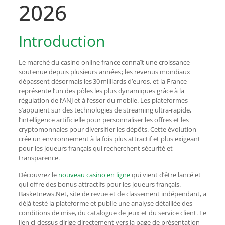
2026
Introduction
Le marché du casino online france connaît une croissance
soutenue depuis plusieurs années ; les revenus mondiaux
dépassent désormais les 30 milliards d’euros, et la France
représente l’un des pôles les plus dynamiques grâce à la
régulation de l’ANJ et à l’essor du mobile. Les plateformes
s’appuient sur des technologies de streaming ultra‑rapide,
l’intelligence artificielle pour personnaliser les offres et les
cryptomonnaies pour diversifier les dépôts. Cette évolution
crée un environnement à la fois plus attractif et plus exigeant
pour les joueurs français qui recherchent sécurité et
transparence.
Découvrez le
nouveau casino en ligne
qui vient d’être lancé et
qui offre des bonus attractifs pour les joueurs français.
Basketnews.Net, site de revue et de classement indépendant, a
déjà testé la plateforme et publie une analyse détaillée des
conditions de mise, du catalogue de jeux et du service client. Le
lien ci‑dessus dirige directement vers la page de présentation