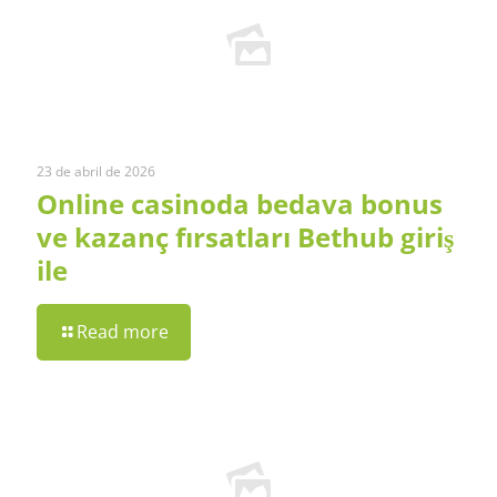
23 de abril de 2026
Online casinoda bedava bonus
ve kazanç fırsatları Bethub giriş
ile
Read more