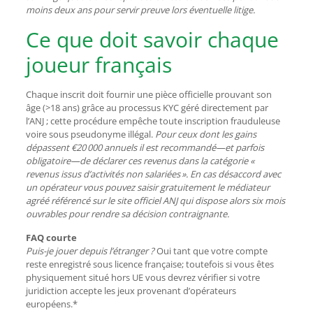
moins deux ans pour servir preuve lors éventuelle litige.
Ce que doit savoir chaque
joueur français
Chaque inscrit doit fournir une pièce officielle prouvant son
âge (>18 ans) grâce au processus KYC géré directement par
l’ANJ ; cette procédure empêche toute inscription frauduleuse
voire sous pseudonyme illégal.
Pour ceux dont les gains
dépassent €20 000 annuels il est recommandé—et parfois
obligatoire—de déclarer ces revenus dans la catégorie «
revenus issus d’activités non salariées ». En cas désaccord avec
un opérateur vous pouvez saisir gratuitement le médiateur
agréé référencé sur le site officiel ANJ qui dispose alors six mois
ouvrables pour rendre sa décision contraignante.
FAQ courte
Puis-je jouer depuis l’étranger ?
Oui tant que votre compte
reste enregistré sous licence française; toutefois si vous êtes
physiquement situé hors UE vous devrez vérifier si votre
juridiction accepte les jeux provenant d’opérateurs
européens.*