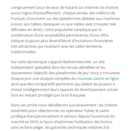
L’engouement pour les jeux de hasard sur Internet ne montre
aucun signe d’essoufflement : chaque année, des millions de
Français s’inscrivent sur des plateformes dédiées aux machines
à sous, aux tables classiques ou aux tables avec croupier réel
diffusées en direct. Cette popularité s’explique par la
combinaison d’une accessibilité permanente, d’une offre
ludique toujours plus diversifiée et d’incitations financières
très attractives qui rivalisent avec les salles terrestres
traditionnelles.
Sur cette dynamique s’appuie Basketnews.Net, un site
indépendant spécialisé dans les revues détaillées et les
classements objectifs des plateformes de jeu ! Vous y trouverez
chaque jour une analyse complète du
nouveau casino en ligne
ainsi que des comparatifs pertinents qui aident les joueurs à
choisir intelligemment leurs espaces de divertissement virtuel
tout en restant protégés par la loi française.
Dans cet article nous détaillerons successivement : les critères
essentiels pour sélectionner un opérateur fiable, le cadre
juridique français encadrant le secteur depuis l’ouverture du
marché en 2010, la façon d’optimiser l’utilisation des bonus
sans se faire piéger, les garanties techniques relatives à la