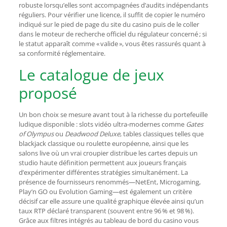
robuste lorsqu’elles sont accompagnées d’audits indépendants
réguliers. Pour vérifier une licence, il suffit de copier le numéro
indiqué sur le pied de page du site du casino puis de le coller
dans le moteur de recherche officiel du régulateur concerné ; si
le statut apparaît comme « valide », vous êtes rassurés quant à
sa conformité réglementaire.
Le catalogue de jeux
proposé
Un bon choix se mesure avant tout à la richesse du portefeuille
ludique disponible : slots vidéo ultra‑modernes comme
Gates
of Olympus
ou
Deadwood Deluxe
, tables classiques telles que
blackjack classique ou roulette européenne, ainsi que les
salons live où un vrai croupier distribue les cartes depuis un
studio haute définition permettent aux joueurs français
d’expérimenter différentes stratégies simultanément. La
présence de fournisseurs renommés—NetEnt, Microgaming,
Play’n GO ou Evolution Gaming—est également un critère
décisif car elle assure une qualité graphique élevée ainsi qu’un
taux RTP déclaré transparent (souvent entre 96 % et 98 %).
Grâce aux filtres intégrés au tableau de bord du casino vous