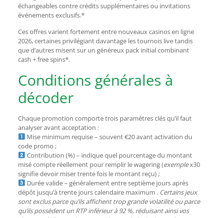
échangeables contre crédits supplémentaires ou invitations
événements exclusifs.*
Ces offres varient fortement entre nouveaux casinos en ligne
2026, certaines privilégiant davantage les tournois live tandis
que d’autres misent sur un généreux pack initial combinant
cash + free spins*.
Conditions générales à
décoder
Chaque promotion comporte trois paramètres clés qu’il faut
analyser avant acceptation :
Mise minimum requise – souvent €20 avant activation du
code promo ;
Contribution (%) – indique quel pourcentage du montant
misé compte réellement pour remplir le wagering (
exemple
x30
signifie devoir miser trente fois le montant reçu) ;
Durée valide – généralement entre septième jours après
dépôt jusqu’à trente jours calendaire maximum .
Certains jeux
sont exclus parce qu’ils affichent trop grande volatilité ou parce
qu’ils possèdent un RTP inférieur à 92 %, réduisant ainsi vos