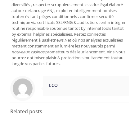
diversifiés , respecter scrupuleusement le cadre légal élaboré
autour del’ancrage ANJ , exploiter intelligemment boni­ses
touten évitant pièges conditionnels , confirmer sécurité
technique via certificats SSL/RNG & audits tiers , enfin intégrer
routine responsable soutenue tantôt by internal tools tantôt
by external helplines spécialisées​. Restez connectés
régulièrement à Basketnews.Net où nos analyses actualisées
mettent constamment ​en lumière ​les nouveautés parmi
nouveaux casinos
prometteurs dès leur lancement.​ Ainsi vous
pourrez optimiser plaisir & protection simultanément toutau
long​de vos parties futures.​
ECO
Related posts