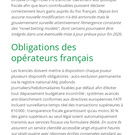
fiscale afin que leurs contribuables puissent déclarer
correctement leurs gains auprès du fisc français.
Depuis lors
aucune nouvelle modification n’a été annoncée mais le
gouvernement surveille attentivement l’émergence constante
des “novel betting models”, dont certains pourraient être
intégrés dans une éventuelle mise à jour prévue pour fin‑2026.
Obligations des
opérateurs français
Les licenciés doivent mettre à disposition chaque joueur
plusieurs dispositifs obligatoires : auto‑exclusion permanente
via le registre national ANJ, plafonds
journaliers/hebdomadaires fixables par défaut afin d’éviter
tout dépassement budgétaire incontrôlé ; systèmes avancés
anti‑blanchiment conformes aux directives européennes FATF
incluant surveillance temps réel des transactions supérieures à
€10 000 ; transparence fiscale garantissant qu’au moins 30 %
des gains supérieurs au seuil légal soient automatiquement
transmis aux services fiscaux via formulaire dédié.
En outre ils
assurent un service clientèle accessible vingt‑et­quatre heures
sur vingt‑quatre avec réponses écrites conservées pendant au