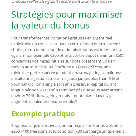
chances réelles atteignant rapidement la limite imposée.
Stratégies pour maximiser
la valeur du bonus
Pour transformer ces incitations gratuites en argent réel
exploitable on conseille souvent cette démarche structurée :
choisissez un bonus dont le ratio mise/bonus est inférieur ou
égal à 3 (par exemple €200 offerts contre dépôt minimum €50);
concentrez vos mises initiales sur slots présentant un RTP
moyen autour 96 %, tel
Starburst
ou
Book of Dead
, afin
minimiser perte espérée pendant phase wagering.; appliquez
ensuite une gestion stricte ‑ ne jouez jamais plus than
5 %
of
your bankroll on a single spin afin préserver capital durant
longue période x30.; enfin terminez dès que vous avez atteint
environ 70 % du wagering requis – poursuivre davantage
augmente seulement risque inutile.*
Exemple pratique
Supposons qu’un nouveau joueur reçoive un bonus welcome =
€200 +100 free spins avec condition x30 surcharge uniquement