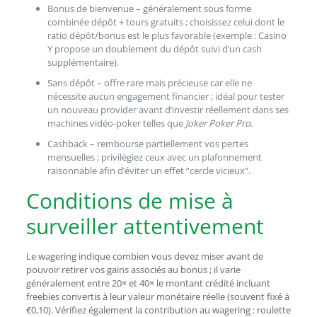
Bonus de bienvenue – généralement sous forme
combinée dépôt + tours gratuits ; choisissez celui dont le
ratio dépôt/bonus est le plus favorable (exemple : Casino
Y propose un doublement du dépôt suivi d’un cash
supplémentaire).
Sans dépôt – offre rare mais précieuse car elle ne
nécessite aucun engagement financier ; idéal pour tester
un nouveau provider avant d’investir réellement dans ses
machines vidéo‑poker telles que
Joker Poker Pro
.
Cashback – rembourse partiellement vos pertes
mensuelles ; privilégiez ceux avec un plafonnement
raisonnable afin d’éviter un effet “cercle vicieux”.
Conditions de mise à
surveiller attentivement
Le wagering indique combien vous devez miser avant de
pouvoir retirer vos gains associés au bonus ; il varie
généralement entre 20× et 40× le montant crédité incluant
freebies convertis à leur valeur monétaire réelle (souvent fixé à
€0,10). Vérifiez également la contribution au wagering : roulette