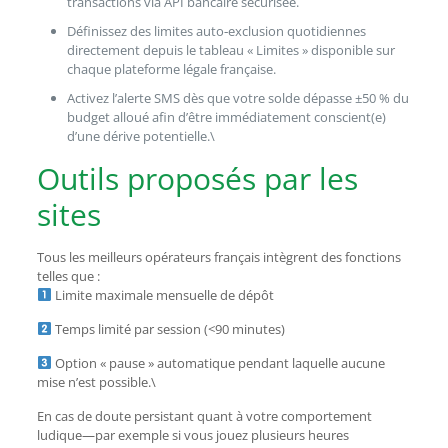
transactions via API bancaire sécurisée.
Définissez des limites auto‑exclusion quotidiennes
directement depuis le tableau « Limites » disponible sur
chaque plateforme légale française.
Activez l’alerte SMS dès que votre solde dépasse ±50 % du
budget alloué afin d’être immédiatement conscient(e)
d’une dérive potentielle.\
Outils proposés par les
sites
Tous les meilleurs opérateurs français intègrent des fonctions
telles que :
Limite maximale mensuelle de dépôt
Temps limité par session (<90 minutes)
Option « pause » automatique pendant laquelle aucune
mise n’est possible.\
En cas de doute persistant quant à votre comportement
ludique—par exemple si vous jouez plusieurs heures