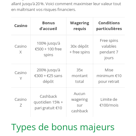
allant jusqu’à 20 %. Voici comment maximiser leur valeur tout
en maîtrisant vos risques financiers.
Bonus
Wagering
Conditions
Casino
d’accueil
requis
particulières
Free spins
100% jusqu’à
Casino
30x dépôt
valables
€500 + 100 free
X
+ free spins
pendant 7
spins
jours
200% jusqu’à
35x
Mise
Casino
€300 + €25 sans
montant
minimum €10
Y
dépôt
total
pour retrait
Aucun
Cashback
Casino
wagering
Limite de
quotidien 15% +
Z
sur
€100/mois
pari gratuit €10
cashback
Types de bonus majeurs