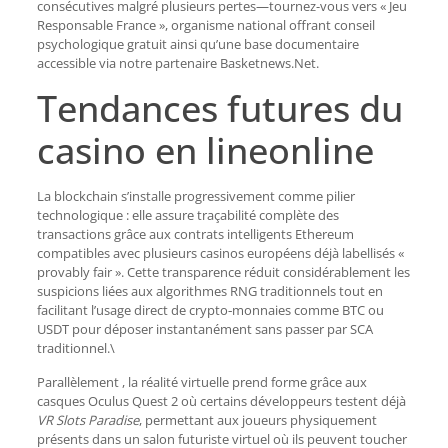
consécutives malgré plusieurs pertes—tournez-vous vers « Jeu
Responsable France », organisme national offrant conseil
psychologique gratuit ainsi qu’une base documentaire
accessible via notre partenaire Basketnews.Net.
Tendances futures du
casino en line​online​
La blockchain s’installe progressivement comme pilier
technologique : elle assure traçabilité complète des
transactions grâce aux contrats intelligents Ethereum
compatibles avec plusieurs casinos européens déjà labellisés «
provably fair ». Cette transparence réduit considérablement les
suspicions liées aux algorithmes RNG traditionnels tout en
facilitant l’usage direct de crypto‑monnaies comme BTC ou
USDT pour déposer instantanément sans passer par SCA
traditionnel.\
Parallèlement , la réalité virtuelle prend forme grâce aux
casques Oculus Quest 2 où certains développeurs testent déjà
VR Slots Paradise
, permettant aux joueurs physiquement
présents dans un salon futuriste virtuel où ils peuvent toucher