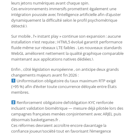
leurs jetons numériques avant chaque spin.
Ces environnements immersifs promettent également une
intégration poussée avec l’intelligence artificielle afin d’ajuster
dynamiquement la difficulté selon le profil psychométrique
détecté.\
Sur mobile , l’« instant play » continue son expansion : aucune
installation n’est requise ; HTML5 évolué garantit performance
fluide même sur réseaux LTE faibles . Les nouveaux standards
WebGL améliorent nettement la qualité graphique comparable
maintenant aux applications natives dédiées.\
Enfin , côté législation européenne , on anticipe deux grands
changements majeurs avant fin 2026 :
Uniformisation obligatoire du taux maximum RTP exigé
(>95 %) afin d’éviter toute concurrence déloyale entre États
membres.
Renforcement obligatoire del’obligation KYC renforcée
incluant validation biométrique — mesure déjà pilotée lors des
campagnes françaises menées conjointement avec ARJEL puis
désormais basketgames.fr .
Ces réformes devraient accroître encore davantage la
confiance joueur/société tout en favorisant l’émergence