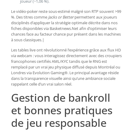
joueur (~1,06 %).
Le vidéo‑poker reste sous‑estimé malgré son RTP souvent >99
%. Des titres comme
Jacks or Better
permettent aux joueurs
disciplinés d’appliquer la stratégie optimale décrite dans nos
fiches disponibles via Basketnews.Net afin d’optimiser leurs
chances face au facteur chance pur présent dans les machines
à sous classiques.|
Les tables live ont révolutionné l’expérience grâce aux flux HD
via webcam : vous interagissez directement avec des croupiers
francophones certifiés AML/KYC tandis que le RNG est
remplacé par un vrai jeu physique diffusé depuis Montréal ou
Londres via Evolution Gaming®. Le principal avantage réside
dans la transparence visuelle ainsi qu’une ambiance sociale
rappelant celle d’un vrai salon réel.
Gestion de bankroll
et bonnes pratiques
de jeu responsable