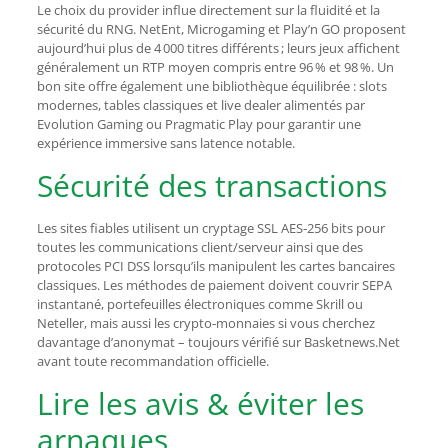
Le choix du provider influe directement sur la fluidité et la
sécurité du RNG. NetEnt, Microgaming et Play’n GO proposent
aujourd’hui plus de 4 000 titres différents ; leurs jeux affichent
généralement un RTP moyen compris entre 96 % et 98 %. Un
bon site offre également une bibliothèque équilibrée : slots
modernes, tables classiques et live dealer alimentés par
Evolution Gaming ou Pragmatic Play pour garantir une
expérience immersive sans latence notable.
Sécurité des transactions
Les sites fiables utilisent un cryptage SSL AES‑256 bits pour
toutes les communications client/serveur ainsi que des
protocoles PCI DSS lorsqu’ils manipulent les cartes bancaires
classiques. Les méthodes de paiement doivent couvrir SEPA
instantané, portefeuilles électroniques comme Skrill ou
Neteller, mais aussi les crypto‑monnaies si vous cherchez
davantage d’anonymat – toujours vérifié sur Basketnews.Net
avant toute recommandation officielle.
Lire les avis & éviter les
arnaques