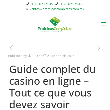
01 33 3161 5038
01 33 3161 5043
ventas@proteinascompletas.com.mx
Published by
ECO
on
21 de abril de 2025
Guide complet du
casino en ligne –
Tout ce que vous
devez savoir