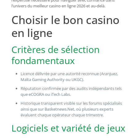
l’expertise nécessaire pour naviguer avec confiance dans
l’univers du meilleur casino en ligne 2026 et au‑delà.
Choisir le bon casino
en ligne
Critères de sélection
fondamentaux
Licence délivrée par une autorité reconnue (Aranjuez,
Malta Gaming Authority ou UKGC).
Réputation confirmée par des audits indépendants tels
que eCOGRA ou iTech Labs.
Historique transparent visible sur les forums spécialisés
ainsi que sur Basketnews.Net, où plusieurs experts
évaluent chaque opérateur chaque trimestre.
Logiciels et variété de jeux