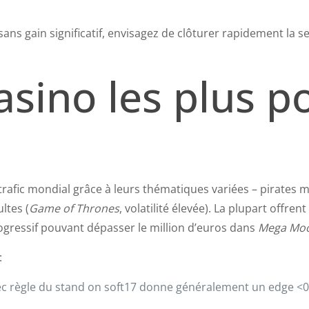
ans gain significatif, envisagez de clôturer rapidement la se
asino les plus p
trafic mondial grâce à leurs thématiques variées – pirates 
ultes (
Game of Thrones
, volatilité élevée). La plupart offre
rogressif pouvant dépasser le million d’euros dans
Mega Mo
:
vec règle du stand on soft17 donne généralement un edge <0,