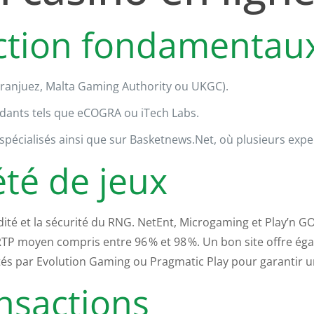
ection fondamentau
Aranjuez, Malta Gaming Authority ou UKGC).
dants tels que eCOGRA ou iTech Labs.
 spécialisés ainsi que sur Basketnews.Net, où plusieurs ex
été de jeux
idité et la sécurité du RNG. NetEnt, Microgaming et Play’n G
 RTP moyen compris entre 96 % et 98 %. Un bon site offre éga
ntés par Evolution Gaming ou Pragmatic Play pour garantir 
ansactions