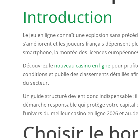
Introduction
Le jeu en ligne connaît une explosion sans précéd
s’améliorent et les joueurs français dépensent pl
smartphone, la montée des licences européennes 
Découvrez le
nouveau casino en ligne
pour profit
conditions et publie des classements détaillés afi
du secteur.
Un guide structuré devient donc indispensable : il 
démarche responsable qui protège votre capital e
l’univers du meilleur casino en ligne 2026 et au‑de
Choisir le bo