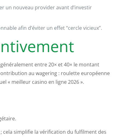
ter un nouveau provider avant d’investir
ble afin d’éviter un effet “cercle vicieux”.
tentivement
e généralement entre 20× et 40× le montant
a contribution au wagering : roulette européenne
l « meilleur casino en ligne 2026 ».
étaire.
ela simplifie la vérification du fulfilment des