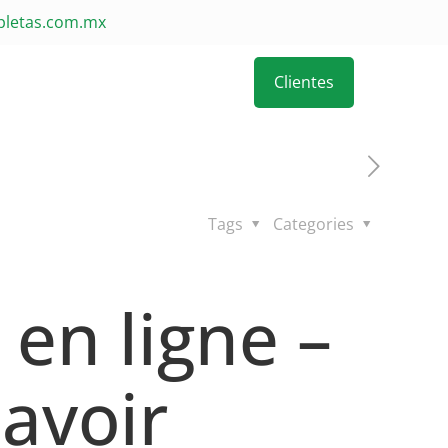
pletas.com.mx
Clientes
Tags
Categories
en ligne –
avoir