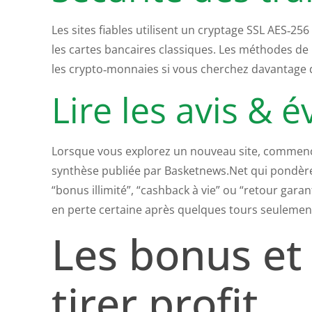
Les sites fiables utilisent un cryptage SSL AES‑2
les cartes bancaires classiques. Les méthodes de 
les crypto‑monnaies si vous cherchez davantage d
Lire les avis & 
Lorsque vous explorez un nouveau site, commencez
synthèse publiée par Basketnews.Net qui pondère 
“bonus illimité”, “cashback à vie” ou “retour gara
en perte certaine après quelques tours seulemen
Les bonus e
tirer profit