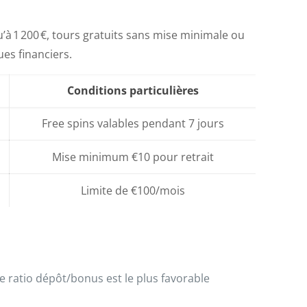
u’à 1 200 €, tours gratuits sans mise minimale ou
es financiers.
Conditions particulières
Free spins valables pendant 7 jours
Mise minimum €10 pour retrait
Limite de €100/mois
 ratio dépôt/bonus est le plus favorable