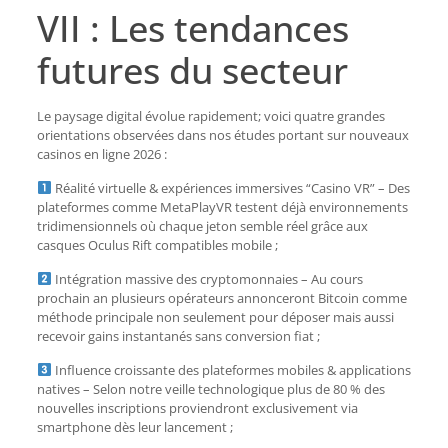
VII : Les tendances
futures du secteur
Le paysage digital évolue rapidement; voici quatre grandes
orientations observées dans nos études portant sur nouveaux
casinos en ligne 2026 :
Réalité virtuelle & expériences immersives “Casino VR” – Des
plateformes comme MetaPlayVR testent déjà environnements
tridimensionnels où chaque jeton semble réel grâce aux
casques Oculus Rift compatibles mobile ;
Intégration massive des cryptomonnaies – Au cours
prochain an plusieurs opérateurs annonceront Bitcoin comme
méthode principale non seulement pour déposer mais aussi
recevoir gains instantanés sans conversion fiat ;
Influence croissante des plateformes mobiles & applications
natives – Selon notre veille technologique plus de 80 % des
nouvelles inscriptions proviendront exclusivement via
smartphone dès leur lancement ;