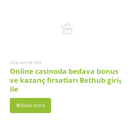
23 de abril de 2026
Online casinoda bedava bonus
ve kazanç fırsatları Bethub giriş
ile
Read more