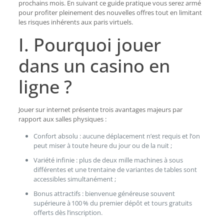
prochains mois. En suivant ce guide pratique vous serez armé
pour profiter pleinement des nouvelles offres tout en limitant
les risques inhérents aux paris virtuels.
I. Pourquoi jouer
dans un casino en
ligne ?
Jouer sur internet présente trois avantages majeurs par
rapport aux salles physiques :
Confort absolu : aucune déplacement n’est requis et l’on
peut miser à toute heure du jour ou de la nuit ;
Variété infinie : plus de deux mille machines à sous
différentes et une trentaine de variantes de tables sont
accessibles simultanément ;
Bonus attractifs : bienvenue généreuse souvent
supérieure à 100 % du premier dépôt et tours gratuits
offerts dès l’inscription.