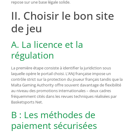
repose sur une base légale solide.
II. Choisir le bon site
de jeu
A. La licence et la
régulation
La première étape consiste à identifier la juridiction sous
laquelle opère le portail choisi. L’ANJ française impose un
contrôle strict sur la protection du joueur français tandis que la
Malta Gaming Authority offre souvent davantage de flexibilité
au niveau des promotions internationales – deux cadres
fréquemment cités dans les revues techniques réalisées par
Basketsports Net.
B : Les méthodes de
paiement sécurisées