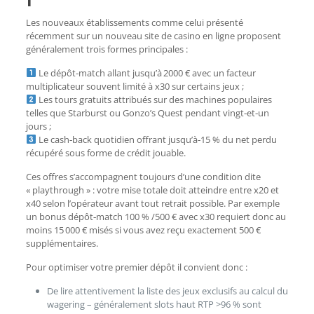
Les nouveaux établissements comme celui présenté
récemment sur un nouveau site de casino en ligne proposent
généralement trois formes principales :
Le dépôt‑match allant jusqu’à 2000 € avec un facteur
multiplicateur souvent limité à x30 sur certains jeux ;
Les tours gratuits attribués sur des machines populaires
telles que Starburst ou Gonzo’s Quest pendant vingt‑et‑un
jours ;
Le cash‑back quotidien offrant jusqu’à‑15 % du net perdu
récupéré sous forme de crédit jouable.
Ces offres s’accompagnent toujours d’une condition dite
« playthrough » : votre mise totale doit atteindre entre x20 et
x40 selon l’opérateur avant tout retrait possible. Par exemple
un bonus dépôt‑match 100 % /500 € avec x30 requiert donc au
moins 15 000 € misés si vous avez reçu exactement 500 €
supplémentaires.
Pour optimiser votre premier dépôt il convient donc :
De lire attentivement la liste des jeux exclusifs au calcul du
wagering – généralement slots haut RTP >96 % sont