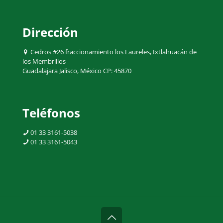
Dirección
Cedros #26 fraccionamiento los Laureles, Ixtlahuacán de
los Membrillos
Guadalajara Jalisco, México CP: 45870
Teléfonos
01 33 3161-5038
01 33 3161-5043