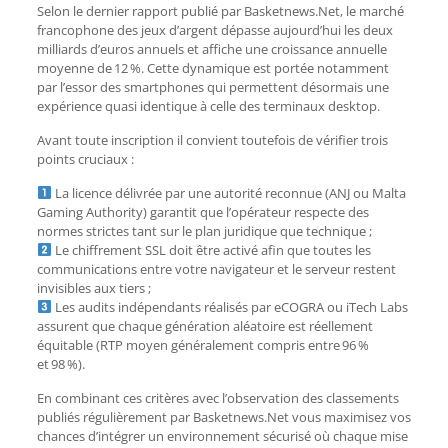
Selon le dernier rapport publié par Basketnews.Net, le marché
francophone des jeux d’argent dépasse aujourd’hui les deux
milliards d’euros annuels et affiche une croissance annuelle
moyenne de 12 %. Cette dynamique est portée notamment
par l’essor des smartphones qui permettent désormais une
expérience quasi identique à celle des terminaux desktop.
Avant toute inscription il convient toutefois de vérifier trois
points cruciaux :
La licence délivrée par une autorité reconnue (ANJ ou Malta
Gaming Authority) garantit que l’opérateur respecte des
normes strictes tant sur le plan juridique que technique ;
Le chiffrement SSL doit être activé afin que toutes les
communications entre votre navigateur et le serveur restent
invisibles aux tiers ;
Les audits indépendants réalisés par eCOGRA ou iTech Labs
assurent que chaque génération aléatoire est réellement
équitable (RTP moyen généralement compris entre 96 %
et 98 %).
En combinant ces critères avec l’observation des classements
publiés régulièrement par Basketnews.Net vous maximisez vos
chances d’intégrer un environnement sécurisé où chaque mise