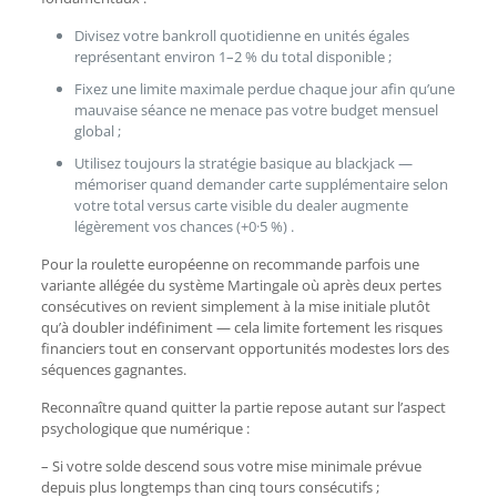
Divisez votre bankroll quotidienne en unités égales
représentant environ 1–2 % du total disponible ;
Fixez une limite maximale perdue chaque jour afin qu’une
mauvaise séance ne menace pas votre budget mensuel
global ;
Utilisez toujours la stratégie basique au blackjack —
mémoriser quand demander carte supplémentaire selon
votre total versus carte visible du dealer augmente
légèrement vos chances (+0·5 %) .
Pour la roulette européenne on recommande parfois une
variante allégée du système Martingale où après deux pertes
consécutives on revient simplement à la mise initiale plutôt
qu’à doubler indéfiniment — cela limite fortement les risques
financiers tout en conservant opportunités modestes lors des
séquences gagnantes.
Reconnaître quand quitter la partie repose autant sur l’aspect
psychologique que numérique :
– Si votre solde descend sous votre mise minimale prévue
depuis plus longtemps than cinq tours consécutifs ;