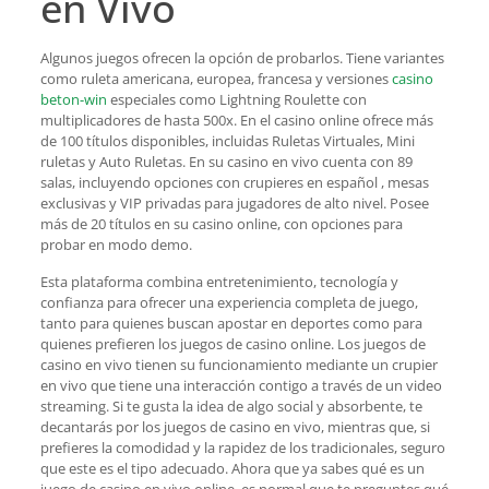
en Vivo
Algunos juegos ofrecen la opción de probarlos. Tiene variantes
como ruleta americana, europea, francesa y versiones
casino
beton-win
especiales como Lightning Roulette con
multiplicadores de hasta 500x. En el casino online ofrece más
de 100 títulos disponibles, incluidas Ruletas Virtuales, Mini
ruletas y Auto Ruletas. En su casino en vivo cuenta con 89
salas, incluyendo opciones con crupieres en español , mesas
exclusivas y VIP privadas para jugadores de alto nivel. Posee
más de 20 títulos en su casino online, con opciones para
probar en modo demo.
Esta plataforma combina entretenimiento, tecnología y
confianza para ofrecer una experiencia completa de juego,
tanto para quienes buscan apostar en deportes como para
quienes prefieren los juegos de casino online. Los juegos de
casino en vivo tienen su funcionamiento mediante un crupier
en vivo que tiene una interacción contigo a través de un video
streaming. Si te gusta la idea de algo social y absorbente, te
decantarás por los juegos de casino en vivo, mientras que, si
prefieres la comodidad y la rapidez de los tradicionales, seguro
que este es el tipo adecuado. Ahora que ya sabes qué es un
juego de casino en vivo online, es normal que te preguntes qué