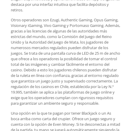
destaca por una interfaz intuitiva que facilita depósitos y
retiros.
Otros operadores son Ezugi, Authentic Gaming, Opus Gaming,
Visionary iGaming, Vivo Gaming y Portomaso Gaming. Además,
gracias a las licencias de algunas de las autoridades más
estrictas del mundo, como la Comisión del Juego del Reino
Unido y la Autoridad del Juego de Mata, los jugadores de
numerosos mercados regulados pueden disfrutar de los
juegos. Se trata de una pantalla curva de LED de 25 m de ancho
que ofrece a los operadores la posibilidad de tomar el control
total de las imágenes y cambiar fácilmente el entorno del
casino. Debido a esto los jugadores chilenos pueden disfrutar
de la ruleta en línea con confianza, gracias al entorno regulado
que garantiza un juego justo y supervisado correctamente. La
regulación de los casinos en Chile, establecida por la Ley N.º
19.995, también se aplica a las plataformas de juego online y
exige que los operadores cumplan con rigurosos requisitos
para garantizar un ambiente seguro y responsable.
Una opción en la que te pagan por tener Blackjack o un As
boca arriba como carta del crupier. Ofrece un juego seguro y
cuenta con la opción de Even Money. Si te desconectas a mitad
de la partida, tu mano se jugará automáticamente siguiendo la