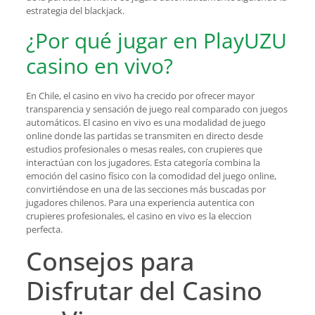
estrategia del blackjack.
¿Por qué jugar en PlayUZU
casino en vivo?
En Chile, el casino en vivo ha crecido por ofrecer mayor
transparencia y sensación de juego real comparado con juegos
automáticos. El casino en vivo es una modalidad de juego
online donde las partidas se transmiten en directo desde
estudios profesionales o mesas reales, con crupieres que
interactúan con los jugadores. Esta categoría combina la
emoción del casino físico con la comodidad del juego online,
convirtiéndose en una de las secciones más buscadas por
jugadores chilenos. Para una experiencia autentica con
crupieres profesionales, el casino en vivo es la eleccion
perfecta.
Consejos para
Disfrutar del Casino