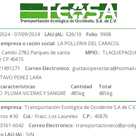
2024 - 07/09/2024
LAU-JAL:
526/10
Folio:
9908
empresa o razón social:
LA POLLERIA DEL CARACOL
 Camilo 2782 Parques de santa
MPIO.:
TLAQUEPAQU
z CP 45615
21491271
Correo Electronico:
gustavoperezlara@hotmail
TAVO PEREZ LARA
 características
Cantidad
Total
O .PLUMA VICERAS Y SANGRE
485kg
485kg
 empresa:
Transportación Ecológica de Occidente S.A de C.V
ros #30
Col.:
Fracc. Los Laureles
C.P.:
45870
-3161-6042
Correo Electronico:
transportacioneco@prodig
ro LAU-JAL:
S/N