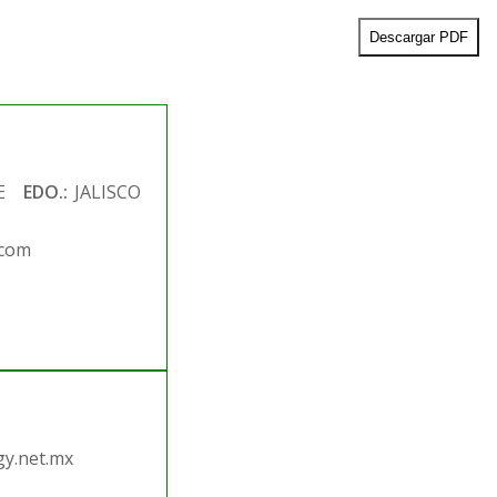
Descargar PDF
E
EDO.:
JALISCO
.com
.
y.net.mx