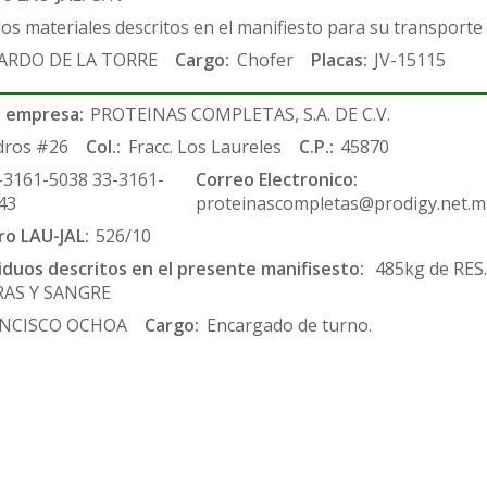
los materiales descritos en el manifiesto para su transporte
ARDO DE LA TORRE
Cargo:
Chofer
Placas:
JV-15115
 empresa:
PROTEINAS COMPLETAS, S.A. DE C.V.
dros #26
Col.:
Fracc. Los Laureles
C.P.:
45870
-3161-5038 33-3161-
Correo Electronico:
43
proteinascompletas@prodigy.net.m
ro LAU-JAL:
526/10
siduos descritos en el presente manifisesto:
485kg de RE
RAS Y SANGRE
NCISCO OCHOA
Cargo:
Encargado de turno.