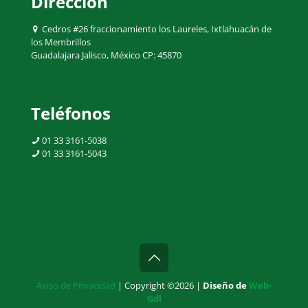
Dirección
Cedros #26 fraccionamiento los Laureles, Ixtlahuacán de
los Membrillos
Guadalajara Jalisco, México CP: 45870
Teléfonos
01 33 3161-5038
01 33 3161-5043
Aviso de Privacidad
| Copyright ©
2026 |
Diseño de
Web-
Gdl