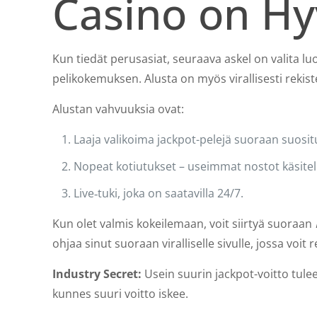
Casino on Hy
Kun tiedät perusasiat, seuraava askel on valita lu
pelikokemuksen. Alusta on myös virallisesti reki
Alustan vahvuuksia ovat:
Laaja valikoima jackpot-pelejä suoraan suositu
Nopeat kotiutukset – useimmat nostot käsitell
Live‑tuki, joka on saatavilla 24/7.
Kun olet valmis kokeilemaan, voit siirtyä suoraan
ohjaa sinut suoraan viralliselle sivulle, jossa voit
Industry Secret:
Usein suurin jackpot-voitto tulee
kunnes suuri voitto iskee.