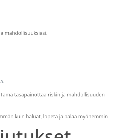
aa mahdollisuuksiasi.
a.
so. Tämä tasapainottaa riskin ja mahdollisuuden
enemmän kuin haluat, lopeta ja palaa myöhemmin.
tiutukset