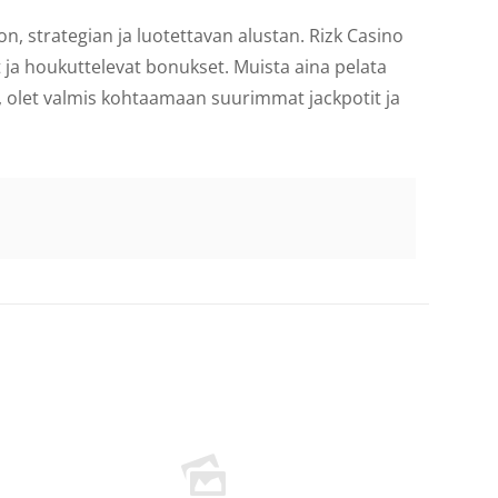
n, strategian ja luotettavan alustan. Rizk Casino
t ja houkuttelevat bonukset. Muista aina pelata
kiä, olet valmis kohtaamaan suurimmat jackpotit ja