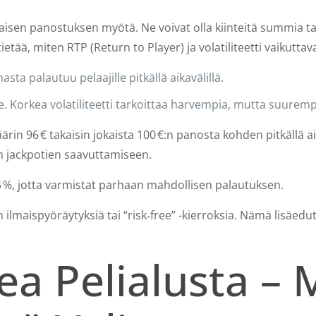
kaisen panostuksen myötä. Ne voivat olla kiinteitä summia tai 
tää, miten RTP (Return to Player) ja volatiliteetti vaikuttavat
ta palautuu pelaajille pitkällä aikavälillä.
lee. Korkea volatiliteetti tarkoittaa harvempia, mutta suuremp
äärin 96 € takaisin jokaista 100 €:n panosta kohden pitkällä a
n jackpotien saavuttamiseen.
5 %, jotta varmistat parhaan mahdollisen palautuksen.
 ilmaispyöräytyksiä tai “risk‑free” -kierroksia. Nämä lisäe
kea Pelialusta – 