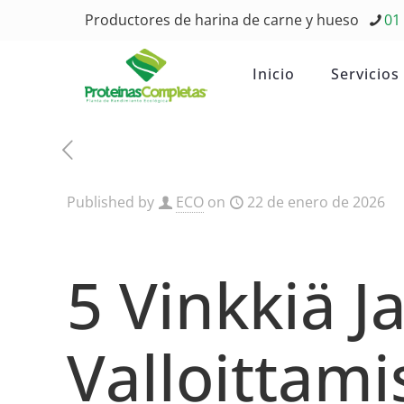
Productores de harina de carne y hueso
01
Inicio
Servicios
Published by
ECO
on
22 de enero de 2026
5 Vinkkiä J
Valloittami