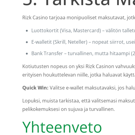
Rizk Casino tarjoaa monipuoliset maksutavat, jotka
Luottokortit (Visa, Mastercard) – välitön tallet
E-walletit (Skrill, Neteller) – nopeat siirrot, use
Bank Transfer – turvallinen, mutta hitaampi (2
Kotiutusten nopeus on yksi Rizk Casinon vahvuuks
erityisen houkuttelevan niille, jotka haluavat käyt
Quick Win:
Valitse e-wallet maksutavaksi, jos ha
Lopuksi, muista tarkistaa, että valitsemasi maksu
pelikokemuksesi on sujuva ja turvallinen.
Yhteenveto