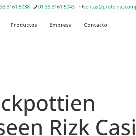
 33 3161 5038
01 33 3161 5043
ventas@proteinascom
Productos
Empresa
Contacto
ackpottien
seen Rizk Cas