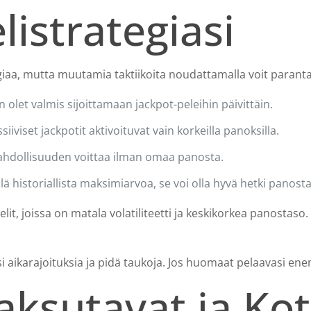
listrategiasi
egiaa, mutta muutamia taktiikoita noudattamalla voit parant
 olet valmis sijoittamaan jackpot-peleihin päivittäin.
iviset jackpotit aktivoituvat vain korkeilla panoksilla.
ahdollisuuden voittaa ilman omaa panosta.
lä historiallista maksimiarvoa, se voi olla hyvä hetki panosta
 pelit, joissa on matala volatiliteetti ja keskikorkea panosta
esi aikarajoituksia ja pidä taukoja. Jos huomaat pelaavasi 
aksutavat ja Ko