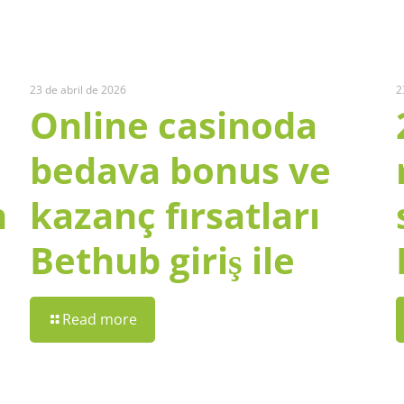
23 de abril de 2026
2
Online casinoda
bedava bonus ve
n
kazanç fırsatları
Bethub giriş ile
Read more