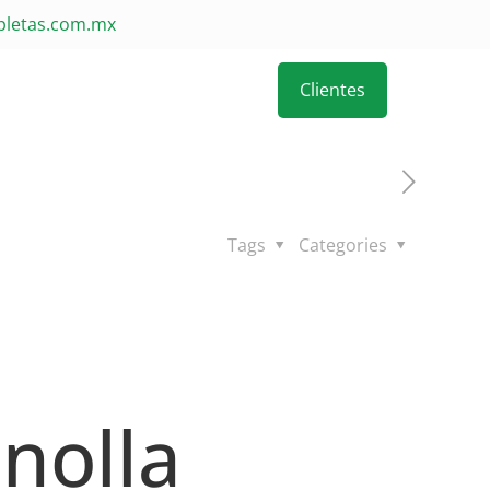
pletas.com.mx
Clientes
Tags
Categories
inolla