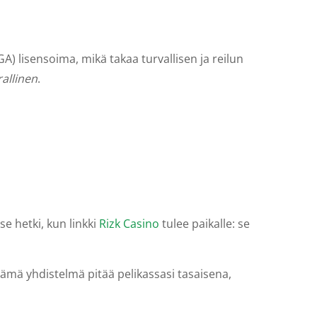
A) lisensoima, mikä takaa turvallisen ja reilun
rallinen
.
se hetki, kun linkki
Rizk Casino
tulee paikalle: se
 Tämä yhdistelmä pitää pelikassasi tasaisena,