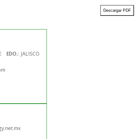
Descargar PDF
E
EDO.:
JALISCO
com
.
y.net.mx