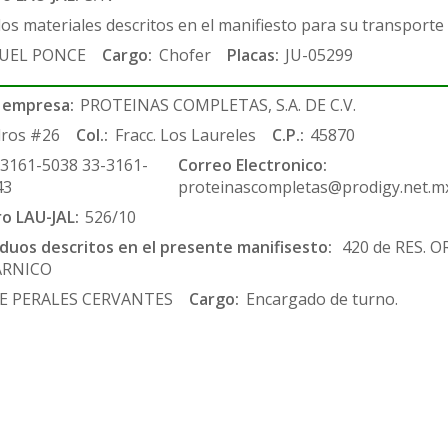
los materiales descritos en el manifiesto para su transporte
UEL PONCE
Cargo:
Chofer
Placas:
JU-05299
 empresa:
PROTEINAS COMPLETAS, S.A. DE C.V.
ros #26
Col.:
Fracc. Los Laureles
C.P.:
45870
-3161-5038 33-3161-
Correo Electronico:
43
proteinascompletas@prodigy.net.m
ro LAU-JAL:
526/10
siduos descritos en el presente manifisesto:
420 de RES. 
ARNICO
E PERALES CERVANTES
Cargo:
Encargado de turno.