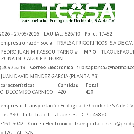
2026 - 27/05/2026
LAU-JAL:
526/10
Folio:
17452
empresa o razón social:
FRIALSA FRIGORIFICOS, S.A DE C.V.
. PEDRO JUAN MIRASSOU TARNO #
MPIO.:
TLAQUEPAQU
 ZONA IND. ADOLF B. HORN
) 3692 5318
Correo Electronico:
frialsaplanta3@hotmail.
. JUAN DAVID MENDEZ GARCIA (PLANTA #3)
 características
Cantidad
Total
CO. DECOMISO CARNICO
420
420
 empresa:
Transportación Ecológica de Occidente S.A de C.V
ros #30
Col.:
Fracc. Los Laureles
C.P.:
45870
-3161-6042
Correo Electronico:
transportacioneco@prodig
ro LAU-JAL:
S/N