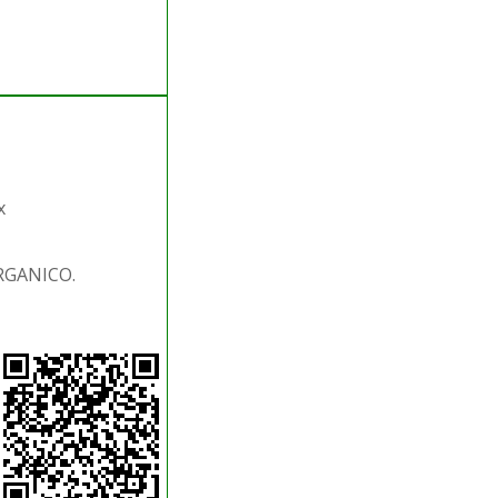
x
ORGANICO.