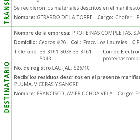
Se recibieron los materiales descritos en el manifiest
Nombre:
GERARDO DE LA TORRE
Cargo:
Chofer
P
Nombre de la empresa:
PROTEINAS COMPLETAS, S.A.
Domicilio:
Cedros #26
Col.:
Fracc. Los Laureles
C.P
Teléfono:
33-3161-5038 33-3161-
Correo Electron
5043
proteinascompl
DESTINATARIO
No. de registro LAU-JAL:
526/10
Recibí los residuos descritos en el presente manifis
PLUMA, VICERAS Y SANGRE
Nombre:
FRANCISCO JAVIER OCHOA VELA
Cargo:
E