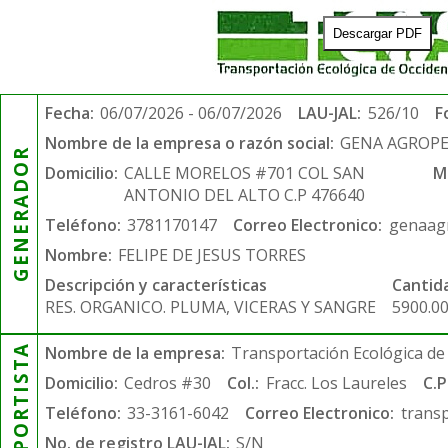
Descargar PDF
Fecha:
06/07/2026 - 06/07/2026
LAU-JAL:
526/10
F
Nombre de la empresa o razón social:
GENA AGROPE
GENERADOR
Domicilio:
CALLE MORELOS #701 COL SAN
M
ANTONIO DEL ALTO C.P 476640
Teléfono:
3781170147
Correo Electronico:
genaag
Nombre:
FELIPE DE JESUS TORRES
Descripción y características
Cantid
RES. ORGANICO. PLUMA, VICERAS Y SANGRE
5900.0
TRANSPORTISTA
Nombre de la empresa:
Transportación Ecológica de 
Domicilio:
Cedros #30
Col.:
Fracc. Los Laureles
C.P
Teléfono:
33-3161-6042
Correo Electronico:
trans
No. de registro LAU-JAL:
S/N