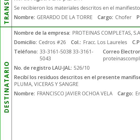
Se recibieron los materiales descritos en el manifiest
Nombre:
GERARDO DE LA TORRE
Cargo:
Chofer
P
Nombre de la empresa:
PROTEINAS COMPLETAS, S.A.
Domicilio:
Cedros #26
Col.:
Fracc. Los Laureles
C.P
Teléfono:
33-3161-5038 33-3161-
Correo Electron
5043
proteinascompl
DESTINATARIO
No. de registro LAU-JAL:
526/10
Recibí los residuos descritos en el presente manifis
PLUMA, VICERAS Y SANGRE
Nombre:
FRANCISCO JAVIER OCHOA VELA
Cargo:
E