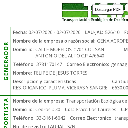
Descargar PDF
Fecha:
02/07/2026 - 02/07/2026
LAU-JAL:
526/10
F
Nombre de la empresa o razón social:
GENA AGROPE
GENERADOR
Domicilio:
CALLE MORELOS #701 COL SAN
M
ANTONIO DEL ALTO C.P 476640
Teléfono:
3781170147
Correo Electronico:
genaag
Nombre:
FELIPE DE JESUS TORRES
Descripción y características
Cantid
RES. ORGANICO. PLUMA, VICERAS Y SANGRE
6630.0
TRANSPORTISTA
Nombre de la empresa:
Transportación Ecológica de 
Domicilio:
Cedros #30
Col.:
Fracc. Los Laureles
C.P
Teléfono:
33-3161-6042
Correo Electronico:
trans
No. de registro LAU-JAL:
S/N