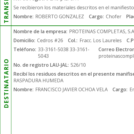
Se recibieron los materiales descritos en el manifiest
Nombre:
ROBERTO GONZALEZ
Cargo:
Chofer
Pla
Nombre de la empresa:
PROTEINAS COMPLETAS, S.A.
Domicilio:
Cedros #26
Col.:
Fracc. Los Laureles
C.P
Teléfono:
33-3161-5038 33-3161-
Correo Electron
5043
proteinascompl
DESTINATARIO
No. de registro LAU-JAL:
526/10
Recibí los residuos descritos en el presente manifis
RASPADURA HUMEDA
Nombre:
FRANCISCO JAVIER OCHOA VELA
Cargo:
E