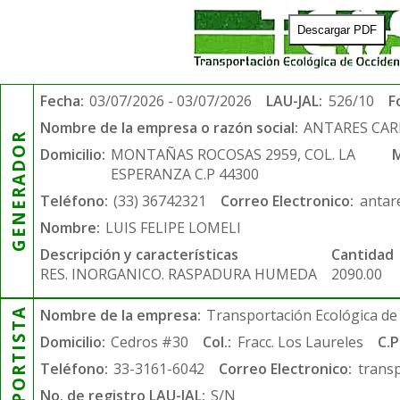
Descargar PDF
Fecha:
03/07/2026 - 03/07/2026
LAU-JAL:
526/10
F
Nombre de la empresa o razón social:
ANTARES CARNA
GENERADOR
Domicilio:
MONTAÑAS ROCOSAS 2959, COL. LA
M
ESPERANZA C.P 44300
Teléfono:
(33) 36742321
Correo Electronico:
antar
Nombre:
LUIS FELIPE LOMELI
Descripción y características
Cantidad
RES. INORGANICO. RASPADURA HUMEDA
2090.00
TRANSPORTISTA
Nombre de la empresa:
Transportación Ecológica de 
Domicilio:
Cedros #30
Col.:
Fracc. Los Laureles
C.P
Teléfono:
33-3161-6042
Correo Electronico:
trans
No. de registro LAU-JAL:
S/N