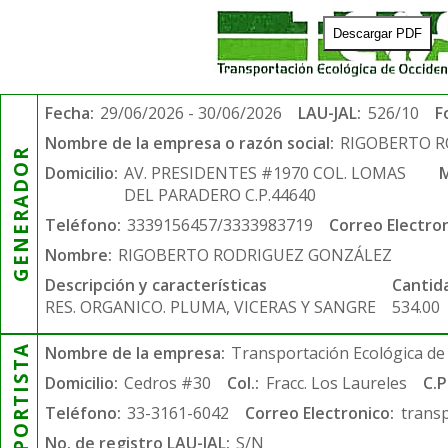
Descargar PDF
Fecha:
29/06/2026 - 30/06/2026
LAU-JAL:
526/10
F
Nombre de la empresa o razón social:
RIGOBERTO 
GENERADOR
Domicilio:
AV. PRESIDENTES #1970 COL. LOMAS
M
DEL PARADERO C.P.44640
Teléfono:
3339156457/3333983719
Correo Electron
Nombre:
RIGOBERTO RODRIGUEZ GONZÁLEZ
Descripción y características
Cantid
RES. ORGANICO. PLUMA, VICERAS Y SANGRE
534.00
TRANSPORTISTA
Nombre de la empresa:
Transportación Ecológica de 
Domicilio:
Cedros #30
Col.:
Fracc. Los Laureles
C.P
Teléfono:
33-3161-6042
Correo Electronico:
trans
No. de registro LAU-JAL:
S/N