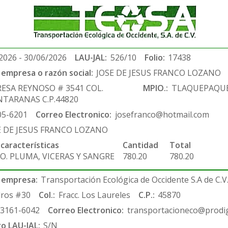
2026 - 30/06/2026
LAU-JAL:
526/10
Folio:
17438
empresa o razón social:
JOSE DE JESUS FRANCO LOZANO
ESA REYNOSO # 3541 COL.
MPIO.:
TLAQUEPAQU
NTARANAS C.P.44820
05-6201
Correo Electronico:
josefranco@hotmail.com
E DE JESUS FRANCO LOZANO
 características
Cantidad
Total
O. PLUMA, VICERAS Y SANGRE
780.20
780.20
 empresa:
Transportación Ecológica de Occidente S.A de C.V
ros #30
Col.:
Fracc. Los Laureles
C.P.:
45870
-3161-6042
Correo Electronico:
transportacioneco@prodig
ro LAU-JAL:
S/N