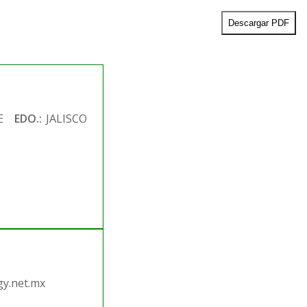
Descargar PDF
E
EDO.:
JALISCO
.
y.net.mx