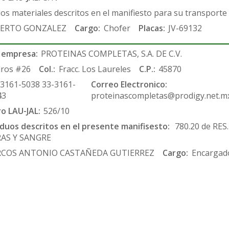
los materiales descritos en el manifiesto para su transporte
ERTO GONZALEZ
Cargo:
Chofer
Placas:
JV-69132
 empresa:
PROTEINAS COMPLETAS, S.A. DE C.V.
ros #26
Col.:
Fracc. Los Laureles
C.P.:
45870
-3161-5038 33-3161-
Correo Electronico:
43
proteinascompletas@prodigy.net.m
ro LAU-JAL:
526/10
siduos descritos en el presente manifisesto:
780.20 de RES
RAS Y SANGRE
COS ANTONIO CASTAÑEDA GUTIERREZ
Cargo:
Encargado