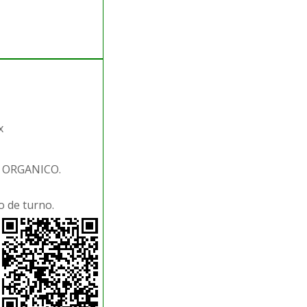
x
. ORGANICO.
 de turno.