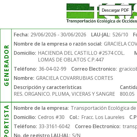
Descargar PDF
Fecha:
29/06/2026 - 30/06/2026
LAU-JAL:
526/10
F
Nombre de la empresa o razón social:
GRACIELA CO
GENERADOR
Domicilio:
HACIENDA DEL CASTILLO #2574 COL.
M
LOMAS DE OBLATOS C.P.447
Teléfono:
36-04-02-99
Correo Electronico:
gracico
Nombre:
GRACIELA COVARRUBIAS CORTES
Descripción y características
Cantid
RES. ORGANICO. PLUMA, VICERAS Y SANGRE
800.05
TRANSPORTISTA
Nombre de la empresa:
Transportación Ecológica de 
Domicilio:
Cedros #30
Col.:
Fracc. Los Laureles
C.P
Teléfono:
33-3161-6042
Correo Electronico:
trans
No. de registro LAU-JAL:
S/N