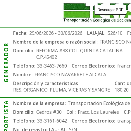
Descargar PDF
Fecha:
29/06/2026 - 30/06/2026
LAU-JAL:
526/10
F
Nombre de la empresa o razón social:
FRANCISCO N
GENERADOR
Domicilio:
REFORMA #38 COL. QUINTA CATALINA
C.P.45402
Teléfono:
33-3463-7660
Correo Electronico:
franc
Nombre:
FRANCISCO NAVARRETE ALCALA
Descripción y características
Cantid
RES. ORGANICO. PLUMA, VICERAS Y SANGRE
180.20
TRANSPORTISTA
Nombre de la empresa:
Transportación Ecológica de 
Domicilio:
Cedros #30
Col.:
Fracc. Los Laureles
C.P
Teléfono:
33-3161-6042
Correo Electronico:
trans
No. de registro LAU-JAL:
S/N