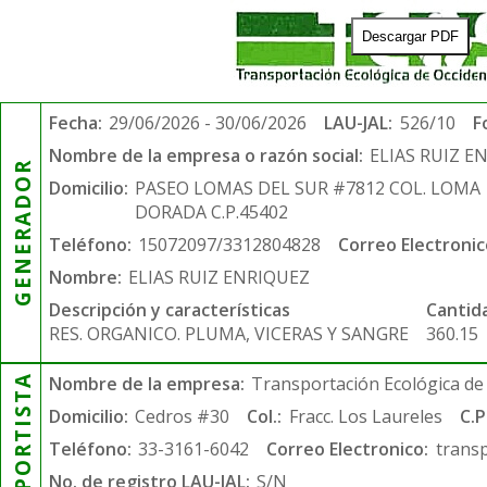
Descargar PDF
Fecha:
29/06/2026 - 30/06/2026
LAU-JAL:
526/10
F
Nombre de la empresa o razón social:
ELIAS RUIZ E
GENERADOR
Domicilio:
PASEO LOMAS DEL SUR #7812 COL. LOMA
DORADA C.P.45402
Teléfono:
15072097/3312804828
Correo Electronic
Nombre:
ELIAS RUIZ ENRIQUEZ
Descripción y características
Cantid
RES. ORGANICO. PLUMA, VICERAS Y SANGRE
360.15
TRANSPORTISTA
Nombre de la empresa:
Transportación Ecológica de 
Domicilio:
Cedros #30
Col.:
Fracc. Los Laureles
C.P
Teléfono:
33-3161-6042
Correo Electronico:
trans
No. de registro LAU-JAL:
S/N