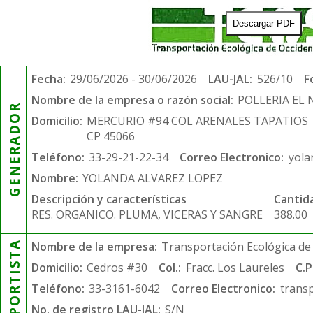
Descargar PDF
Fecha:
29/06/2026 - 30/06/2026
LAU-JAL:
526/10
F
Nombre de la empresa o razón social:
POLLERIA EL
GENERADOR
Domicilio:
MERCURIO #94 COL ARENALES TAPATIOS
CP 45066
Teléfono:
33-29-21-22-34
Correo Electronico:
yola
Nombre:
YOLANDA ALVAREZ LOPEZ
Descripción y características
Cantid
RES. ORGANICO. PLUMA, VICERAS Y SANGRE
388.00
TRANSPORTISTA
Nombre de la empresa:
Transportación Ecológica de 
Domicilio:
Cedros #30
Col.:
Fracc. Los Laureles
C.P
Teléfono:
33-3161-6042
Correo Electronico:
trans
No. de registro LAU-JAL:
S/N