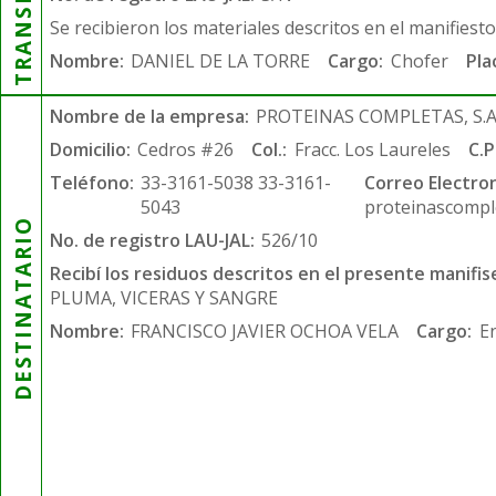
Se recibieron los materiales descritos en el manifiest
Nombre:
DANIEL DE LA TORRE
Cargo:
Chofer
Pla
Nombre de la empresa:
PROTEINAS COMPLETAS, S.A.
Domicilio:
Cedros #26
Col.:
Fracc. Los Laureles
C.P
Teléfono:
33-3161-5038 33-3161-
Correo Electron
5043
proteinascompl
DESTINATARIO
No. de registro LAU-JAL:
526/10
Recibí los residuos descritos en el presente manifis
PLUMA, VICERAS Y SANGRE
Nombre:
FRANCISCO JAVIER OCHOA VELA
Cargo:
E