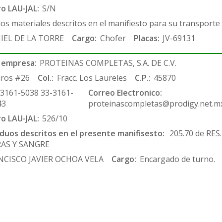
ro LAU-JAL:
S/N
los materiales descritos en el manifiesto para su transporte
IEL DE LA TORRE
Cargo:
Chofer
Placas:
JV-69131
 empresa:
PROTEINAS COMPLETAS, S.A. DE C.V.
ros #26
Col.:
Fracc. Los Laureles
C.P.:
45870
-3161-5038 33-3161-
Correo Electronico:
43
proteinascompletas@prodigy.net.m
ro LAU-JAL:
526/10
siduos descritos en el presente manifisesto:
205.70 de RES
RAS Y SANGRE
NCISCO JAVIER OCHOA VELA
Cargo:
Encargado de turno.