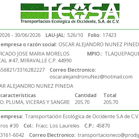
2026 - 30/06/2026
LAU-JAL:
526/10
Folio:
17423
empresa o razón social:
OSCAR ALEJANDRO NUNEZ PINE
RCADO JOSE MARIA MORELOS
MPIO.:
TLAQUEPAQU
AL #47, MIRAVALLE C.P. 44990
556821/3316282227
Correo Electronico:
oscaralejandronuNez@hotmail.com
AR ALEJANDRO NUNEZ PINEDA
 características
Cantidad
Total
O. PLUMA, VICERAS Y SANGRE
205.70
205.70
 empresa:
Transportación Ecológica de Occidente S.A de C.V
ros #30
Col.:
Fracc. Los Laureles
C.P.:
45870
-3161-6042
Correo Electronico:
transportacioneco@prodig