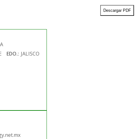
Descargar PDF
DA
E
EDO.:
JALISCO
.
y.net.mx