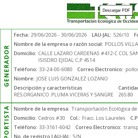
Descargar PDF
Fecha:
29/06/2026 - 30/06/2026
LAU-JAL:
526/10
F
Nombre de la empresa o razón social:
POLLOS VILL
GENERADOR
Domicilio:
CALLE LAZARO CARDENAS #412-C COL SA
ISISDRO EJIDAL C,P 4514
Teléfono:
33-24-00-6080
Correo Electronico:
pollo
Nombre:
JOSE LUIS GONZALEZ LOZANO
Descripción y características
Cantida
RES.ORGANICO .PLUMA VICERAS Y SANGRE
265.80
TRANSPORTISTA
Nombre de la empresa:
Transportación Ecológica de 
Domicilio:
Cedros #30
Col.:
Fracc. Los Laureles
C.P
Teléfono:
33-3161-6042
Correo Electronico:
trans
No. de registro LAU-JAL:
S/N