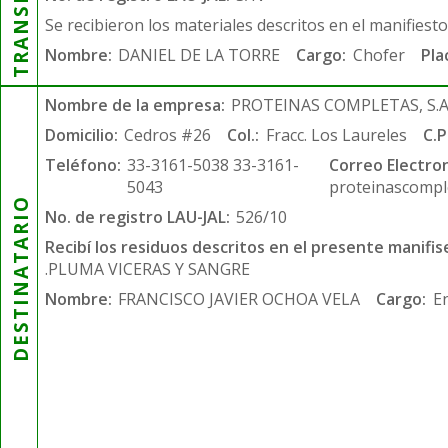
Se recibieron los materiales descritos en el manifiest
Nombre:
DANIEL DE LA TORRE
Cargo:
Chofer
Pla
Nombre de la empresa:
PROTEINAS COMPLETAS, S.A.
Domicilio:
Cedros #26
Col.:
Fracc. Los Laureles
C.P
Teléfono:
33-3161-5038 33-3161-
Correo Electron
5043
proteinascompl
DESTINATARIO
No. de registro LAU-JAL:
526/10
Recibí los residuos descritos en el presente manifis
.PLUMA VICERAS Y SANGRE
Nombre:
FRANCISCO JAVIER OCHOA VELA
Cargo:
E