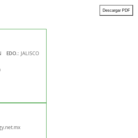
Descargar PDF
N
EDO.:
JALISCO
m
.
y.net.mx