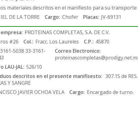
los materiales descritos en el manifiesto para su transporte
IEL DE LA TORRE
Cargo:
Chofer
Placas:
JV-69131
 empresa:
PROTEINAS COMPLETAS, S.A. DE C.V.
ros #26
Col.:
Fracc. Los Laureles
C.P.:
45870
-3161-5038 33-3161-
Correo Electronico:
43
proteinascompletas@prodigy.net.m
ro LAU-JAL:
526/10
siduos descritos en el presente manifisesto:
307.15 de RES
RAS Y SANGRE
NCISCO JAVIER OCHOA VELA
Cargo:
Encargado de turno.