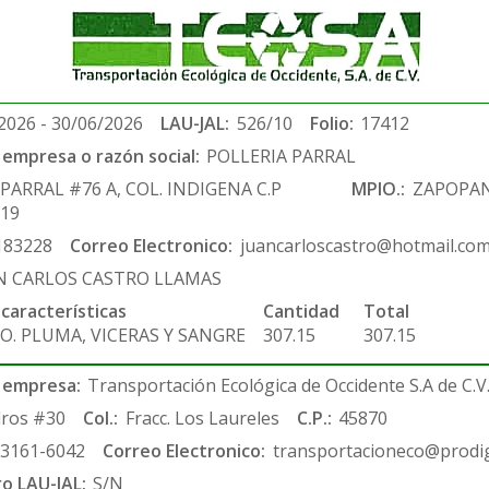
2026 - 30/06/2026
LAU-JAL:
526/10
Folio:
17412
empresa o razón social:
POLLERIA PARRAL
 PARRAL #76 A, COL. INDIGENA C.P
MPIO.:
ZAPOPA
019
183228
Correo Electronico:
juancarloscastro@hotmail.co
N CARLOS CASTRO LLAMAS
 características
Cantidad
Total
O. PLUMA, VICERAS Y SANGRE
307.15
307.15
 empresa:
Transportación Ecológica de Occidente S.A de C.V
ros #30
Col.:
Fracc. Los Laureles
C.P.:
45870
-3161-6042
Correo Electronico:
transportacioneco@prodig
ro LAU-JAL:
S/N