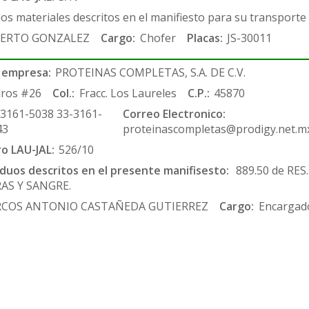
los materiales descritos en el manifiesto para su transporte
ERTO GONZALEZ
Cargo:
Chofer
Placas:
JS-30011
 empresa:
PROTEINAS COMPLETAS, S.A. DE C.V.
ros #26
Col.:
Fracc. Los Laureles
C.P.:
45870
-3161-5038 33-3161-
Correo Electronico:
43
proteinascompletas@prodigy.net.m
ro LAU-JAL:
526/10
siduos descritos en el presente manifisesto:
889.50 de RES
AS Y SANGRE.
COS ANTONIO CASTAÑEDA GUTIERREZ
Cargo:
Encargado