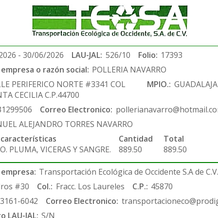
2026 - 30/06/2026
LAU-JAL:
526/10
Folio:
17393
empresa o razón social:
POLLERIA NAVARRO
LLE PERIFERICO NORTE #3341 COL
MPIO.:
GUADALAJA
TA CECILIA C.P.44700
31299506
Correo Electronico:
pollerianavarro@hotmail.c
UEL ALEJANDRO TORRES NAVARRO
 características
Cantidad
Total
O. PLUMA, VICERAS Y SANGRE.
889.50
889.50
 empresa:
Transportación Ecológica de Occidente S.A de C.V
ros #30
Col.:
Fracc. Los Laureles
C.P.:
45870
-3161-6042
Correo Electronico:
transportacioneco@prodig
ro LAU-JAL:
S/N