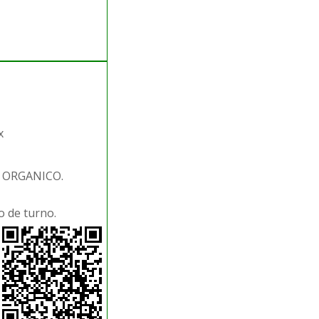
x
. ORGANICO.
 de turno.