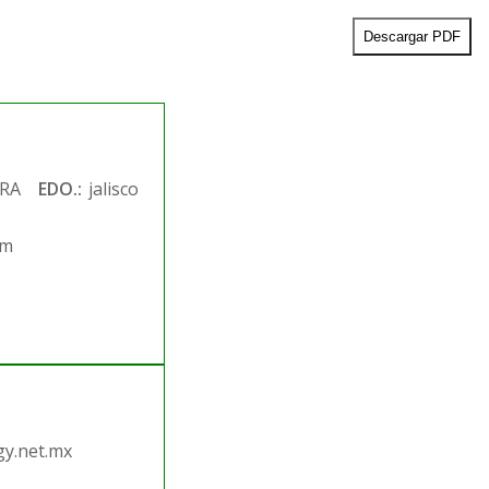
Descargar PDF
RA
EDO.:
jalisco
om
.
y.net.mx