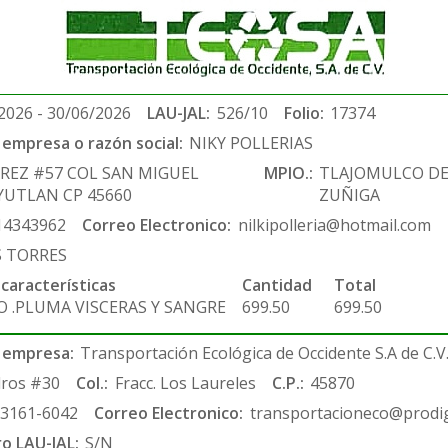
2026 - 30/06/2026
LAU-JAL:
526/10
Folio:
17374
empresa o razón social:
NIKY POLLERIAS
AREZ #57 COL SAN MIGUEL
MPIO.:
TLAJOMULCO D
YUTLAN CP 45660
ZUÑIGA
14343962
Correo Electronico:
nilkipolleria@hotmail.com
S TORRES
 características
Cantidad
Total
O .PLUMA VISCERAS Y SANGRE
699.50
699.50
 empresa:
Transportación Ecológica de Occidente S.A de C.V
ros #30
Col.:
Fracc. Los Laureles
C.P.:
45870
-3161-6042
Correo Electronico:
transportacioneco@prodig
ro LAU-JAL:
S/N