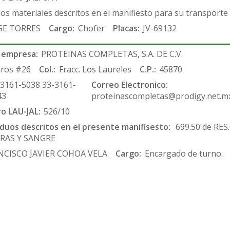
los materiales descritos en el manifiesto para su transporte
GE TORRES
Cargo:
Chofer
Placas:
JV-69132
 empresa:
PROTEINAS COMPLETAS, S.A. DE C.V.
ros #26
Col.:
Fracc. Los Laureles
C.P.:
45870
-3161-5038 33-3161-
Correo Electronico:
43
proteinascompletas@prodigy.net.m
ro LAU-JAL:
526/10
siduos descritos en el presente manifisesto:
699.50 de RE
ERAS Y SANGRE
NCISCO JAVIER COHOA VELA
Cargo:
Encargado de turno.