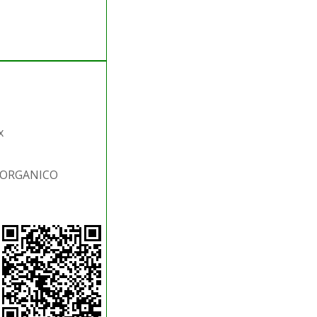
x
S.ORGANICO