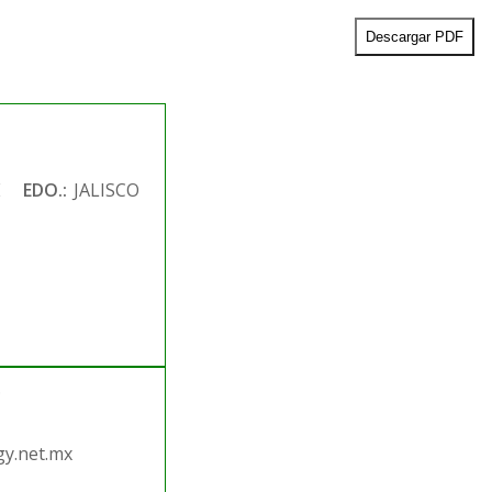
Descargar PDF
E
EDO.:
JALISCO
.
y.net.mx