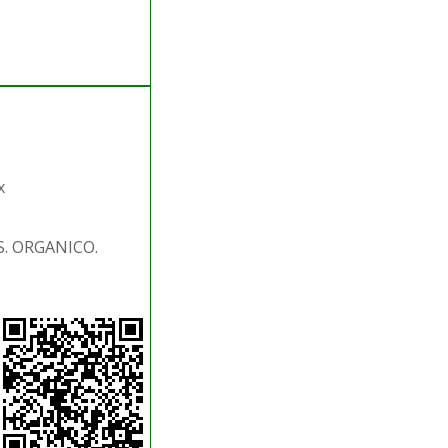
x
S. ORGANICO.