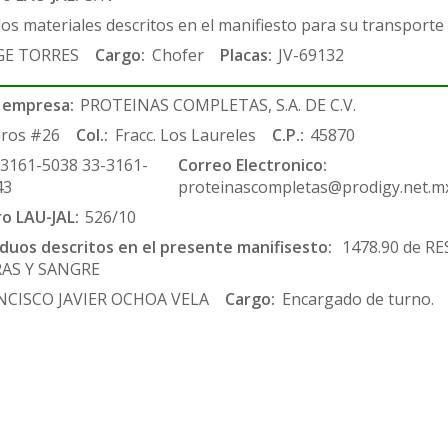
los materiales descritos en el manifiesto para su transporte
GE TORRES
Cargo:
Chofer
Placas:
JV-69132
 empresa:
PROTEINAS COMPLETAS, S.A. DE C.V.
ros #26
Col.:
Fracc. Los Laureles
C.P.:
45870
-3161-5038 33-3161-
Correo Electronico:
43
proteinascompletas@prodigy.net.m
ro LAU-JAL:
526/10
siduos descritos en el presente manifisesto:
1478.90 de RE
RAS Y SANGRE
NCISCO JAVIER OCHOA VELA
Cargo:
Encargado de turno.