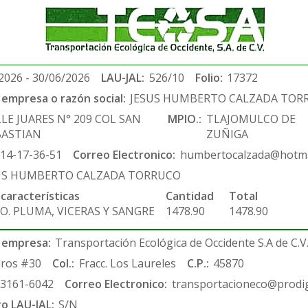
2026 - 30/06/2026
LAU-JAL:
526/10
Folio:
17372
empresa o razón social:
JESUS HUMBERTO CALZADA TOR
LE JUARES N° 209 COL SAN
MPIO.:
TLAJOMULCO DE
BASTIAN
ZUÑIGA
-14-17-36-51
Correo Electronico:
humbertocalzada@hotma
US HUMBERTO CALZADA TORRUCO
 características
Cantidad
Total
O. PLUMA, VICERAS Y SANGRE
1478.90
1478.90
 empresa:
Transportación Ecológica de Occidente S.A de C.V
ros #30
Col.:
Fracc. Los Laureles
C.P.:
45870
-3161-6042
Correo Electronico:
transportacioneco@prodig
ro LAU-JAL:
S/N