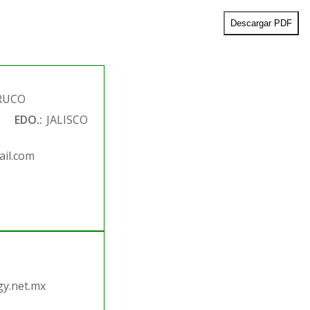
Descargar PDF
RUCO
EDO.:
JALISCO
il.com
.
y.net.mx