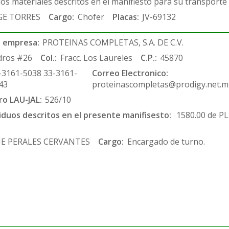
los materiales descritos en el manifiesto para su transporte
GE TORRES
Cargo:
Chofer
Placas:
JV-69132
 empresa:
PROTEINAS COMPLETAS, S.A. DE C.V.
dros #26
Col.:
Fracc. Los Laureles
C.P.:
45870
-3161-5038 33-3161-
Correo Electronico:
43
proteinascompletas@prodigy.net.m
ro LAU-JAL:
526/10
siduos descritos en el presente manifisesto:
1580.00 de P
E PERALES CERVANTES
Cargo:
Encargado de turno.