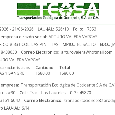
2026 - 21/06/2026
LAU-JAL:
526/10
Folio:
17353
empresa o razón social:
ARTURO VALERA VARGAS
ICO # 331 COL. LAS PINTITAS
MPIO.:
EL SALTO
EDO.:
J
18438633
Correo Electronico:
arturovalera@hotmail.com
URO VALERA VARGAS
 características
Cantidad
Total
AS Y SANGRE
1580.00
1580.00
 empresa:
Transportación Ecológica de Occidente S.A de C.V
ros #30
Col.:
Fracc. Los Laureles
C.P.:
45870
-3161-6042
Correo Electronico:
transportacioneco@prodig
ro LAU-JAL:
S/N