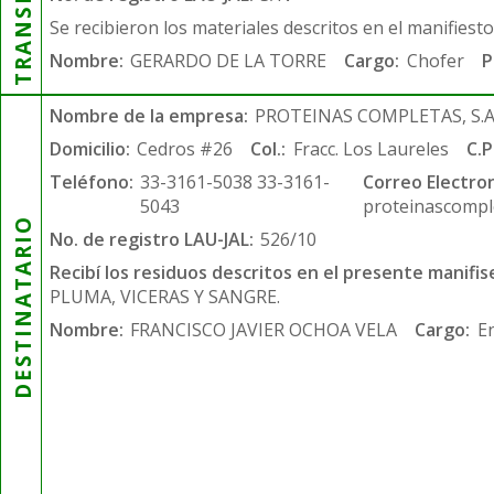
Se recibieron los materiales descritos en el manifiest
Nombre:
GERARDO DE LA TORRE
Cargo:
Chofer
P
Nombre de la empresa:
PROTEINAS COMPLETAS, S.A.
Domicilio:
Cedros #26
Col.:
Fracc. Los Laureles
C.P
Teléfono:
33-3161-5038 33-3161-
Correo Electron
5043
proteinascompl
DESTINATARIO
No. de registro LAU-JAL:
526/10
Recibí los residuos descritos en el presente manifis
PLUMA, VICERAS Y SANGRE.
Nombre:
FRANCISCO JAVIER OCHOA VELA
Cargo:
E