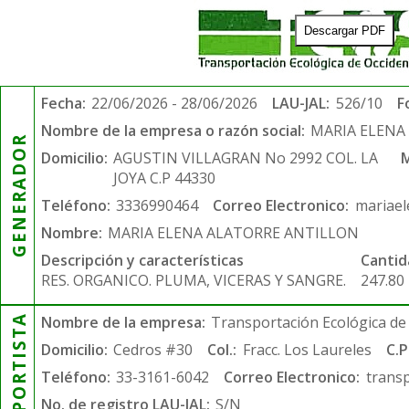
Descargar PDF
Fecha:
22/06/2026 - 28/06/2026
LAU-JAL:
526/10
F
Nombre de la empresa o razón social:
MARIA ELENA
GENERADOR
Domicilio:
AGUSTIN VILLAGRAN No 2992 COL. LA
M
JOYA C.P 44330
Teléfono:
3336990464
Correo Electronico:
mariae
Nombre:
MARIA ELENA ALATORRE ANTILLON
Descripción y características
Cantid
RES. ORGANICO. PLUMA, VICERAS Y SANGRE.
247.80
TRANSPORTISTA
Nombre de la empresa:
Transportación Ecológica de 
Domicilio:
Cedros #30
Col.:
Fracc. Los Laureles
C.P
Teléfono:
33-3161-6042
Correo Electronico:
trans
No. de registro LAU-JAL:
S/N