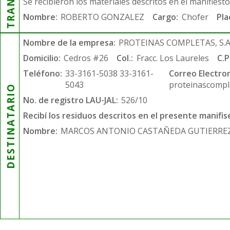
Se recibieron los materiales descritos en el manifiest
Nombre:
ROBERTO GONZALEZ
Cargo:
Chofer
Pla
Nombre de la empresa:
PROTEINAS COMPLETAS, S.A.
Domicilio:
Cedros #26
Col.:
Fracc. Los Laureles
C.P
Teléfono:
33-3161-5038 33-3161-
Correo Electron
5043
proteinascompl
DESTINATARIO
No. de registro LAU-JAL:
526/10
Recibí los residuos descritos en el presente manifis
Nombre:
MARCOS ANTONIO CASTAÑEDA GUTIERRE