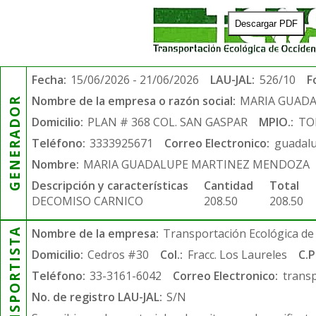
Descargar PDF
Fecha:
15/06/2026 - 21/06/2026
LAU-JAL:
526/10
F
Nombre de la empresa o razón social:
MARIA GUAD
GENERADOR
Domicilio:
PLAN # 368 COL. SAN GASPAR
MPIO.:
TO
Teléfono:
3333925671
Correo Electronico:
guadal
Nombre:
MARIA GUADALUPE MARTINEZ MENDOZA
Descripción y características
Cantidad
Total
DECOMISO CARNICO
208.50
208.50
TRANSPORTISTA
Nombre de la empresa:
Transportación Ecológica de 
Domicilio:
Cedros #30
Col.:
Fracc. Los Laureles
C.P
Teléfono:
33-3161-6042
Correo Electronico:
trans
No. de registro LAU-JAL:
S/N