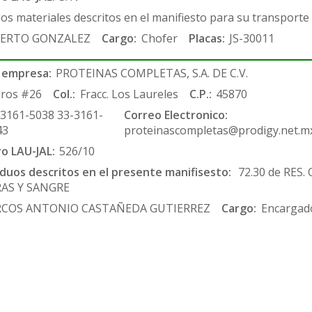
los materiales descritos en el manifiesto para su transporte
ERTO GONZALEZ
Cargo:
Chofer
Placas:
JS-30011
 empresa:
PROTEINAS COMPLETAS, S.A. DE C.V.
ros #26
Col.:
Fracc. Los Laureles
C.P.:
45870
-3161-5038 33-3161-
Correo Electronico:
43
proteinascompletas@prodigy.net.m
ro LAU-JAL:
526/10
siduos descritos en el presente manifisesto:
72.30 de RES.
RAS Y SANGRE
COS ANTONIO CASTAÑEDA GUTIERREZ
Cargo:
Encargado