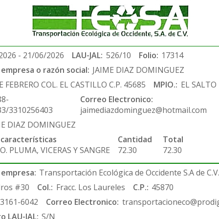
2026 - 21/06/2026
LAU-JAL:
526/10
Folio:
17314
empresa o razón social:
JAIME DIAZ DOMINGUEZ
E FEBRERO COL. EL CASTILLO C.P. 45685
MPIO.:
EL SALTO
88-
Correo Electronico:
33/3310256403
jaimediazdominguez@hotmail.com
ME DIAZ DOMINGUEZ
 características
Cantidad
Total
O. PLUMA, VICERAS Y SANGRE
72.30
72.30
 empresa:
Transportación Ecológica de Occidente S.A de C.V
ros #30
Col.:
Fracc. Los Laureles
C.P.:
45870
-3161-6042
Correo Electronico:
transportacioneco@prodig
ro LAU-JAL:
S/N