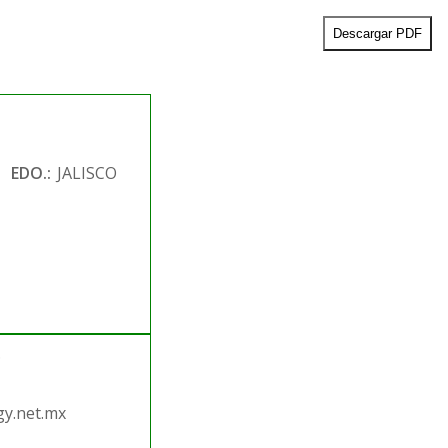
Descargar PDF
EDO.:
JALISCO
.
y.net.mx