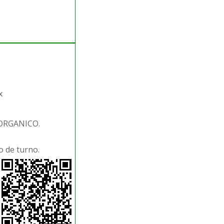
x
 ORGANICO.
 de turno.