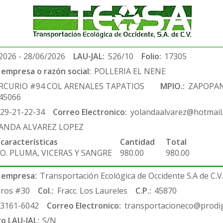
2026 - 28/06/2026
LAU-JAL:
526/10
Folio:
17305
empresa o razón social:
POLLERIA EL NENE
RCURIO #94 COL ARENALES TAPATIOS
MPIO.:
ZAPOPA
45066
-29-21-22-34
Correo Electronico:
yolandaalvarez@hotmail
ANDA ALVAREZ LOPEZ
 características
Cantidad
Total
O. PLUMA, VICERAS Y SANGRE
980.00
980.00
 empresa:
Transportación Ecológica de Occidente S.A de C.V
ros #30
Col.:
Fracc. Los Laureles
C.P.:
45870
-3161-6042
Correo Electronico:
transportacioneco@prodig
ro LAU-JAL:
S/N