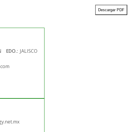
Descargar PDF
N
EDO.:
JALISCO
.com
.
y.net.mx