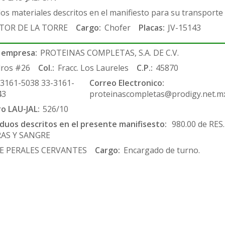
los materiales descritos en el manifiesto para su transporte
TOR DE LA TORRE
Cargo:
Chofer
Placas:
JV-15143
 empresa:
PROTEINAS COMPLETAS, S.A. DE C.V.
ros #26
Col.:
Fracc. Los Laureles
C.P.:
45870
-3161-5038 33-3161-
Correo Electronico:
43
proteinascompletas@prodigy.net.m
ro LAU-JAL:
526/10
siduos descritos en el presente manifisesto:
980.00 de RES
RAS Y SANGRE
E PERALES CERVANTES
Cargo:
Encargado de turno.