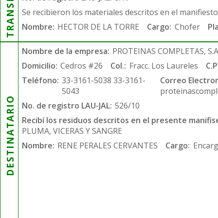
Se recibieron los materiales descritos en el manifiest
Nombre:
HECTOR DE LA TORRE
Cargo:
Chofer
Pl
Nombre de la empresa:
PROTEINAS COMPLETAS, S.A.
Domicilio:
Cedros #26
Col.:
Fracc. Los Laureles
C.P
Teléfono:
33-3161-5038 33-3161-
Correo Electron
5043
proteinascompl
DESTINATARIO
No. de registro LAU-JAL:
526/10
Recibí los residuos descritos en el presente manifis
PLUMA, VICERAS Y SANGRE
Nombre:
RENE PERALES CERVANTES
Cargo:
Encarg