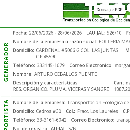
Descargar PDF
Fecha:
22/06/2026 - 28/06/2026
LAU-JAL:
526/10
F
Nombre de la empresa o razón social:
POLLERIA MA
GENERADOR
Domicilio:
CARDENAL #5066 G COL. LAS JUNTAS
M
C.P.45590
Teléfono:
333145-1679
Correo Electronico:
margar
Nombre:
ARTURO CEBALLOS PUENTE
Descripción y características
Cantid
RES. ORGANICO. PLUMA, VICERAS Y SANGRE
1887.2
TRANSPORTISTA
Nombre de la empresa:
Transportación Ecológica de 
Domicilio:
Cedros #30
Col.:
Fracc. Los Laureles
C.P
Teléfono:
33-3161-6042
Correo Electronico:
trans
No. de registro LAU-JAL:
S/N