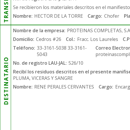
Se recibieron los materiales descritos en el manifiest
Nombre:
HECTOR DE LA TORRE
Cargo:
Chofer
Pl
Nombre de la empresa:
PROTEINAS COMPLETAS, S.A.
Domicilio:
Cedros #26
Col.:
Fracc. Los Laureles
C.P
Teléfono:
33-3161-5038 33-3161-
Correo Electron
5043
proteinascompl
DESTINATARIO
No. de registro LAU-JAL:
526/10
Recibí los residuos descritos en el presente manifis
PLUMA, VICERAS Y SANGRE
Nombre:
RENE PERALES CERVANTES
Cargo:
Encarg