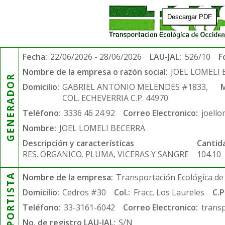
Descargar PDF
Fecha:
22/06/2026 - 28/06/2026
LAU-JAL:
526/10
F
Nombre de la empresa o razón social:
JOEL LOMELI
GENERADOR
Domicilio:
GABRIEL ANTONIO MELENDES #1833,
M
COL. ECHEVERRIA C.P. 44970
Teléfono:
3336 46 24 92
Correo Electronico:
joell
Nombre:
JOEL LOMELI BECERRA
Descripción y características
Cantid
RES. ORGANICO. PLUMA, VICERAS Y SANGRE
104.10
TRANSPORTISTA
Nombre de la empresa:
Transportación Ecológica de 
Domicilio:
Cedros #30
Col.:
Fracc. Los Laureles
C.P
Teléfono:
33-3161-6042
Correo Electronico:
trans
No. de registro LAU-JAL:
S/N