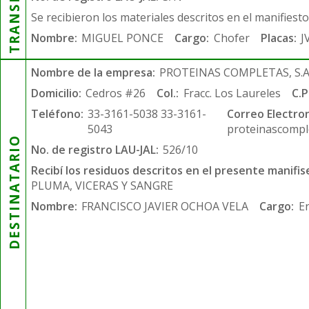
Se recibieron los materiales descritos en el manifiest
Nombre:
MIGUEL PONCE
Cargo:
Chofer
Placas:
J
Nombre de la empresa:
PROTEINAS COMPLETAS, S.A.
Domicilio:
Cedros #26
Col.:
Fracc. Los Laureles
C.P
Teléfono:
33-3161-5038 33-3161-
Correo Electron
5043
proteinascompl
DESTINATARIO
No. de registro LAU-JAL:
526/10
Recibí los residuos descritos en el presente manifis
PLUMA, VICERAS Y SANGRE
Nombre:
FRANCISCO JAVIER OCHOA VELA
Cargo:
E