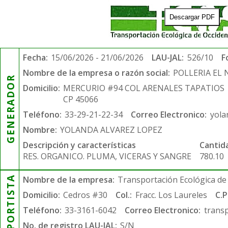
Descargar PDF
Fecha:
15/06/2026 - 21/06/2026
LAU-JAL:
526/10
F
Nombre de la empresa o razón social:
POLLERIA EL
GENERADOR
Domicilio:
MERCURIO #94 COL ARENALES TAPATIOS
CP 45066
Teléfono:
33-29-21-22-34
Correo Electronico:
yola
Nombre:
YOLANDA ALVAREZ LOPEZ
Descripción y características
Cantid
RES. ORGANICO. PLUMA, VICERAS Y SANGRE
780.10
TRANSPORTISTA
Nombre de la empresa:
Transportación Ecológica de 
Domicilio:
Cedros #30
Col.:
Fracc. Los Laureles
C.P
Teléfono:
33-3161-6042
Correo Electronico:
trans
No. de registro LAU-JAL:
S/N