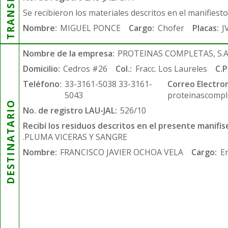
Se recibieron los materiales descritos en el manifiest
Nombre:
MIGUEL PONCE
Cargo:
Chofer
Placas:
J
Nombre de la empresa:
PROTEINAS COMPLETAS, S.A.
Domicilio:
Cedros #26
Col.:
Fracc. Los Laureles
C.P
Teléfono:
33-3161-5038 33-3161-
Correo Electron
5043
proteinascompl
DESTINATARIO
No. de registro LAU-JAL:
526/10
Recibí los residuos descritos en el presente manifis
.PLUMA VICERAS Y SANGRE
Nombre:
FRANCISCO JAVIER OCHOA VELA
Cargo:
E