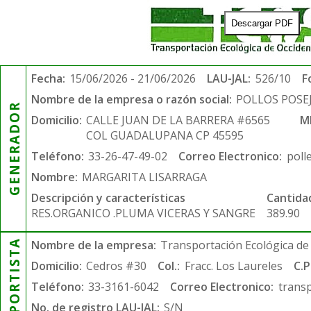
Descargar PDF
Fecha:
15/06/2026 - 21/06/2026
LAU-JAL:
526/10
F
Nombre de la empresa o razón social:
POLLOS POSE
GENERADOR
Domicilio:
CALLE JUAN DE LA BARRERA #6565
M
COL GUADALUPANA CP 45595
Teléfono:
33-26-47-49-02
Correo Electronico:
poll
Nombre:
MARGARITA LISARRAGA
Descripción y características
Cantida
RES.ORGANICO .PLUMA VICERAS Y SANGRE
389.90
TRANSPORTISTA
Nombre de la empresa:
Transportación Ecológica de 
Domicilio:
Cedros #30
Col.:
Fracc. Los Laureles
C.P
Teléfono:
33-3161-6042
Correo Electronico:
trans
No. de registro LAU-JAL:
S/N