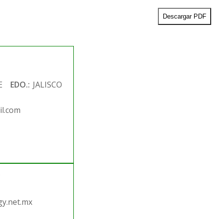
Descargar PDF
E
EDO.:
JALISCO
il.com
.
y.net.mx