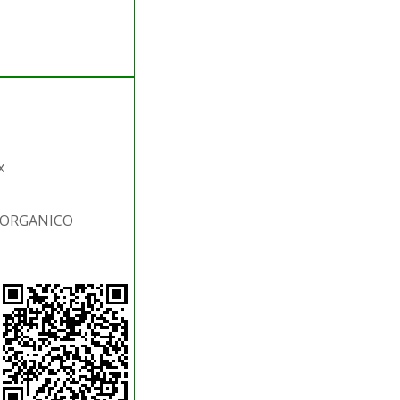
x
S.ORGANICO