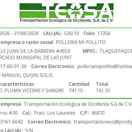
2026 - 21/06/2026
LAU-JAL:
526/10
Folio:
17256
empresa o razón social:
POLLERIA MI POLLITO
LE JUAN DE LA BARRERA #4553
MPIO.:
TLAQUEPAQU
RCADO MUNISIPAL DE LAS JUNT
-17-60-91-36
Correo Electronico:
polleriamipollito@hotma
E MANUEL QUIJAS SOLIS
 características
Cantidad
Total
O .PLUMA VICERAS Y SANGRE
741.10
741.10
 empresa:
Transportación Ecológica de Occidente S.A de C.V
ros #30
Col.:
Fracc. Los Laureles
C.P.:
45870
-3161-6042
Correo Electronico:
transportacioneco@prodig
ro LAU-JAL:
S/N