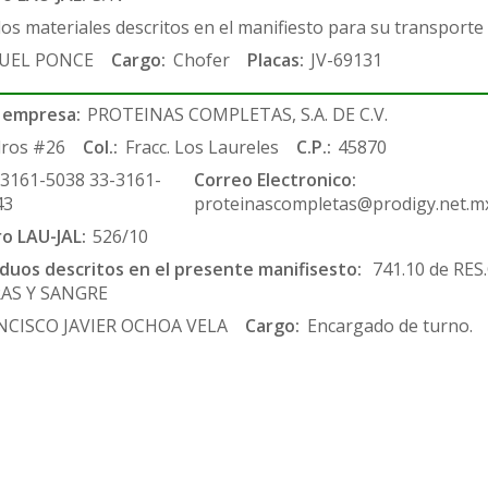
los materiales descritos en el manifiesto para su transporte
UEL PONCE
Cargo:
Chofer
Placas:
JV-69131
 empresa:
PROTEINAS COMPLETAS, S.A. DE C.V.
ros #26
Col.:
Fracc. Los Laureles
C.P.:
45870
-3161-5038 33-3161-
Correo Electronico:
43
proteinascompletas@prodigy.net.m
ro LAU-JAL:
526/10
siduos descritos en el presente manifisesto:
741.10 de RE
RAS Y SANGRE
NCISCO JAVIER OCHOA VELA
Cargo:
Encargado de turno.