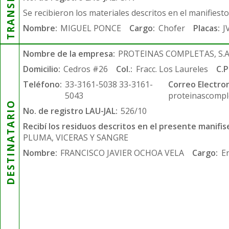
Se recibieron los materiales descritos en el manifiest
Nombre:
MIGUEL PONCE
Cargo:
Chofer
Placas:
J
Nombre de la empresa:
PROTEINAS COMPLETAS, S.A.
Domicilio:
Cedros #26
Col.:
Fracc. Los Laureles
C.P
Teléfono:
33-3161-5038 33-3161-
Correo Electron
5043
proteinascompl
DESTINATARIO
No. de registro LAU-JAL:
526/10
Recibí los residuos descritos en el presente manifis
PLUMA, VICERAS Y SANGRE
Nombre:
FRANCISCO JAVIER OCHOA VELA
Cargo:
E