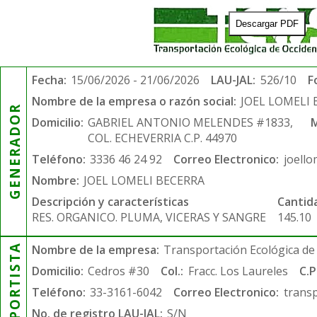
Descargar PDF
Fecha:
15/06/2026 - 21/06/2026
LAU-JAL:
526/10
F
Nombre de la empresa o razón social:
JOEL LOMELI
GENERADOR
Domicilio:
GABRIEL ANTONIO MELENDES #1833,
M
COL. ECHEVERRIA C.P. 44970
Teléfono:
3336 46 24 92
Correo Electronico:
joell
Nombre:
JOEL LOMELI BECERRA
Descripción y características
Cantid
RES. ORGANICO. PLUMA, VICERAS Y SANGRE
145.10
TRANSPORTISTA
Nombre de la empresa:
Transportación Ecológica de 
Domicilio:
Cedros #30
Col.:
Fracc. Los Laureles
C.P
Teléfono:
33-3161-6042
Correo Electronico:
trans
No. de registro LAU-JAL:
S/N