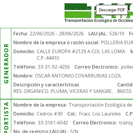
Descargar PDF
Fecha:
22/06/2026 - 28/06/2026
LAU-JAL:
526/10
F
Nombre de la empresa o razón social:
POLLERIA EU
GENERADOR
Domicilio:
CALLE EUROPA #2129 A COL LAS LOMA
M
C.P. 44410
Teléfono:
33-31-92-4256
Correo Electronico:
poll
Nombre:
OSCAR ANTONIO COVARRUBIAS LOZA
Descripción y características
Cantid
RES. ORGANICO. PLUMA, VICERAS Y SANGRE.
860.55
TRANSPORTISTA
Nombre de la empresa:
Transportación Ecológica de 
Domicilio:
Cedros #30
Col.:
Fracc. Los Laureles
C.P
Teléfono:
33-3161-6042
Correo Electronico:
trans
No. de registro LAU-JAL:
S/N