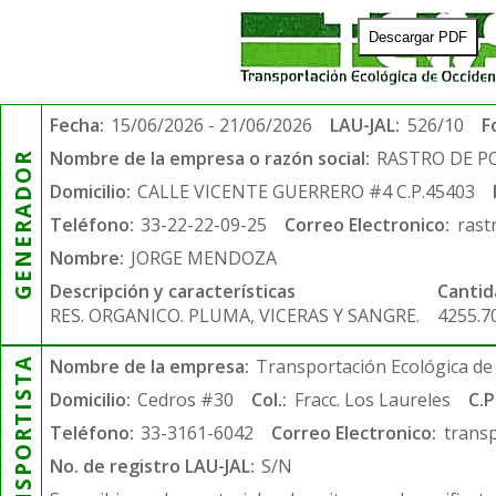
Descargar PDF
Fecha:
15/06/2026 - 21/06/2026
LAU-JAL:
526/10
F
Nombre de la empresa o razón social:
RASTRO DE P
GENERADOR
Domicilio:
CALLE VICENTE GUERRERO #4 C.P.45403
Teléfono:
33-22-22-09-25
Correo Electronico:
rast
Nombre:
JORGE MENDOZA
Descripción y características
Cantid
RES. ORGANICO. PLUMA, VICERAS Y SANGRE.
4255.7
TRANSPORTISTA
Nombre de la empresa:
Transportación Ecológica de 
Domicilio:
Cedros #30
Col.:
Fracc. Los Laureles
C.P
Teléfono:
33-3161-6042
Correo Electronico:
trans
No. de registro LAU-JAL:
S/N