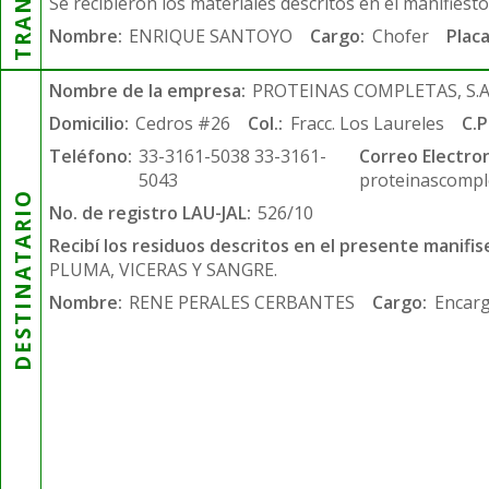
Se recibieron los materiales descritos en el manifiest
Nombre:
ENRIQUE SANTOYO
Cargo:
Chofer
Placa
Nombre de la empresa:
PROTEINAS COMPLETAS, S.A.
Domicilio:
Cedros #26
Col.:
Fracc. Los Laureles
C.P
Teléfono:
33-3161-5038 33-3161-
Correo Electron
5043
proteinascompl
DESTINATARIO
No. de registro LAU-JAL:
526/10
Recibí los residuos descritos en el presente manifis
PLUMA, VICERAS Y SANGRE.
Nombre:
RENE PERALES CERBANTES
Cargo:
Encarg