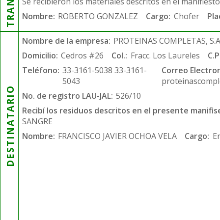
Se recibieron los materiales descritos en el manifiest
Nombre:
ROBERTO GONZALEZ
Cargo:
Chofer
Pla
Nombre de la empresa:
PROTEINAS COMPLETAS, S.A.
Domicilio:
Cedros #26
Col.:
Fracc. Los Laureles
C.P
Teléfono:
33-3161-5038 33-3161-
Correo Electron
5043
proteinascompl
DESTINATARIO
No. de registro LAU-JAL:
526/10
Recibí los residuos descritos en el presente manifis
SANGRE
Nombre:
FRANCISCO JAVIER OCHOA VELA
Cargo:
E