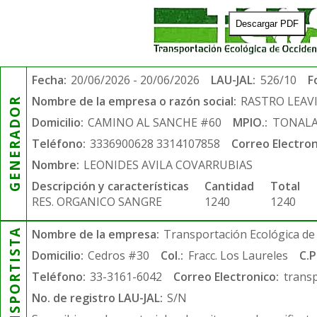
Descargar PDF
Fecha:
20/06/2026 - 20/06/2026
LAU-JAL:
526/10
F
Nombre de la empresa o razón social:
RASTRO LEAVIC
GENERADOR
Domicilio:
CAMINO AL SANCHE #60
MPIO.:
TONAL
Teléfono:
3336900628 3314107858
Correo Electron
Nombre:
LEONIDES AVILA COVARRUBIAS
Descripción y características
Cantidad
Total
RES. ORGANICO SANGRE
1240
1240
TRANSPORTISTA
Nombre de la empresa:
Transportación Ecológica de 
Domicilio:
Cedros #30
Col.:
Fracc. Los Laureles
C.P
Teléfono:
33-3161-6042
Correo Electronico:
trans
No. de registro LAU-JAL:
S/N