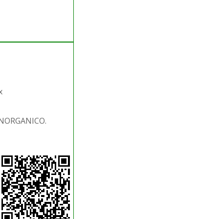
x
 INORGANICO.