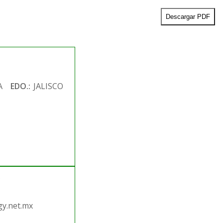
Descargar PDF
A
EDO.:
JALISCO
.
y.net.mx