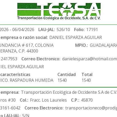
2026 - 06/04/2026
LAU-JAL:
526/10
Folio:
17191
empresa o razón social:
DANIEL ESPARZA AGUILAR
UNDANCIA # 617, COLONIA
MPIO.:
GUADALAJAR
ERANZA, C.P. 44300
12417953
Correo Electronico:
danielesparza@hotmail.com
IEL ESPARZA AGUILAR
 características
Cantidad
Total
NICO. RASPADURA HUMEDA
1540
1540
 empresa:
Transportación Ecológica de Occidente S.A de C.V
ros #30
Col.:
Fracc. Los Laureles
C.P.:
45870
-3161-6042
Correo Electronico:
transportacioneco@prodig
ro LAU-JAL:
S/N