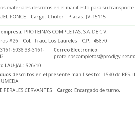
los materiales descritos en el manifiesto para su transporte
UEL PONCE
Cargo:
Chofer
Placas:
JV-15115
 empresa:
PROTEINAS COMPLETAS, S.A. DE C.V.
ros #26
Col.:
Fracc. Los Laureles
C.P.:
45870
-3161-5038 33-3161-
Correo Electronico:
43
proteinascompletas@prodigy.net.m
ro LAU-JAL:
526/10
siduos descritos en el presente manifisesto:
1540 de RES.
HUMEDA
E PERALES CERVANTES
Cargo:
Encargado de turno.