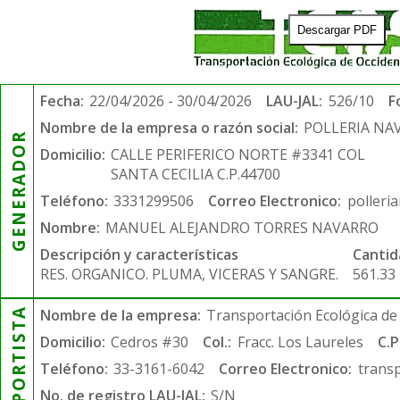
Descargar PDF
Fecha:
22/04/2026 - 30/04/2026
LAU-JAL:
526/10
F
Nombre de la empresa o razón social:
POLLERIA NA
GENERADOR
Domicilio:
CALLE PERIFERICO NORTE #3341 COL
SANTA CECILIA C.P.44700
Teléfono:
3331299506
Correo Electronico:
polleri
Nombre:
MANUEL ALEJANDRO TORRES NAVARRO
Descripción y características
Cantid
RES. ORGANICO. PLUMA, VICERAS Y SANGRE.
561.33
TRANSPORTISTA
Nombre de la empresa:
Transportación Ecológica de 
Domicilio:
Cedros #30
Col.:
Fracc. Los Laureles
C.P
Teléfono:
33-3161-6042
Correo Electronico:
trans
No. de registro LAU-JAL:
S/N