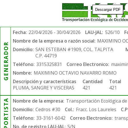
Descargar PDF
Fecha:
22/04/2026 - 30/04/2026
LAU-JAL:
526/10
F
Nombre de la empresa o razón social:
MAXIMINO O
GENERADOR
Domicilio:
SAN ESTEBAN #1909, COL. TALPITA
M
C.P. 44719
Teléfono:
3315325831
Correo Electronico:
maximi
Nombre:
MAXIMINO OCTAVIO NAVARRO ROMO
Descripción y características
Cantidad
Total
PLUMA, SANGRE Y VISCERAS
421
421
TRANSPORTISTA
Nombre de la empresa:
Transportación Ecológica de 
Domicilio:
Cedros #30
Col.:
Fracc. Los Laureles
C.P
Teléfono:
33-3161-6042
Correo Electronico:
trans
No. de registro LAU-JAL:
S/N