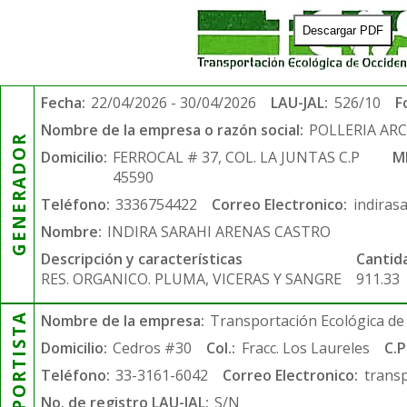
Descargar PDF
Fecha:
22/04/2026 - 30/04/2026
LAU-JAL:
526/10
F
Nombre de la empresa o razón social:
POLLERIA AR
GENERADOR
Domicilio:
FERROCAL # 37, COL. LA JUNTAS C.P
M
45590
Teléfono:
3336754422
Correo Electronico:
indiras
Nombre:
INDIRA SARAHI ARENAS CASTRO
Descripción y características
Cantid
RES. ORGANICO. PLUMA, VICERAS Y SANGRE
911.33
TRANSPORTISTA
Nombre de la empresa:
Transportación Ecológica de 
Domicilio:
Cedros #30
Col.:
Fracc. Los Laureles
C.P
Teléfono:
33-3161-6042
Correo Electronico:
trans
No. de registro LAU-JAL:
S/N