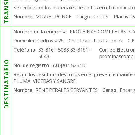
Se recibieron los materiales descritos en el manifiest
Nombre:
MIGUEL PONCE
Cargo:
Chofer
Placas:
J
Nombre de la empresa:
PROTEINAS COMPLETAS, S.A.
Domicilio:
Cedros #26
Col.:
Fracc. Los Laureles
C.P
Teléfono:
33-3161-5038 33-3161-
Correo Electron
5043
proteinascompl
DESTINATARIO
No. de registro LAU-JAL:
526/10
Recibí los residuos descritos en el presente manifis
PLUMA, VICERAS Y SANGRE
Nombre:
RENE PERALES CERVANTES
Cargo:
Encarg