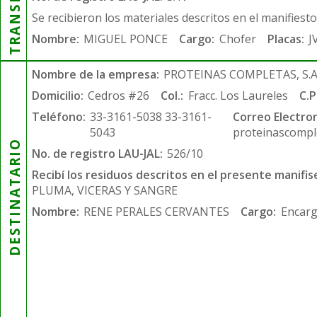
Se recibieron los materiales descritos en el manifiest
Nombre:
MIGUEL PONCE
Cargo:
Chofer
Placas:
J
Nombre de la empresa:
PROTEINAS COMPLETAS, S.A.
Domicilio:
Cedros #26
Col.:
Fracc. Los Laureles
C.P
Teléfono:
33-3161-5038 33-3161-
Correo Electron
5043
proteinascompl
DESTINATARIO
No. de registro LAU-JAL:
526/10
Recibí los residuos descritos en el presente manifis
PLUMA, VICERAS Y SANGRE
Nombre:
RENE PERALES CERVANTES
Cargo:
Encarg