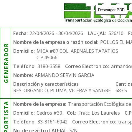
Descargar PDF
Fecha:
22/04/2026 - 30/04/2026
LAU-JAL:
526/10
F
Nombre de la empresa o razón social:
POLLOS EL 
GENERADOR
Domicilio:
MICA #87 COL. ARENALES TAPATIOS
C.P.45066
Teléfono:
3180-3558
Correo Electronico:
armandos
Nombre:
ARMANDO SERVIN GARCIA
Descripción y características
Cantid
RES. ORGANICO. PLUMA, VICERAS Y SANGRE
683.5
TRANSPORTISTA
Nombre de la empresa:
Transportación Ecológica de 
Domicilio:
Cedros #30
Col.:
Fracc. Los Laureles
C.P
Teléfono:
33-3161-6042
Correo Electronico:
trans
No. de registro LAU-JAL:
S/N